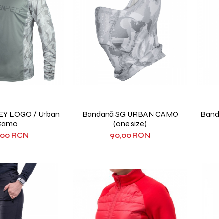
EY LOGO / Urban
Bandană SG URBAN CAMO
Band
Camo
(one size)
,00 RON
90,00 RON