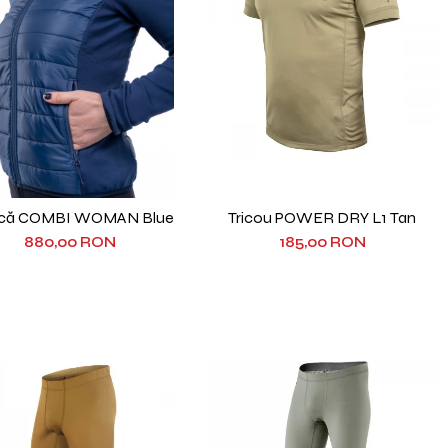
că COMBI WOMAN Blue
Tricou POWER DRY L1 Tan
880,00 RON
185,00 RON