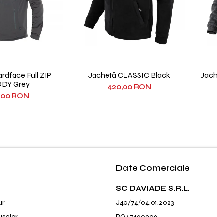
rdface Full ZIP
Jachetă CLASSIC Black
Jac
DY Grey
420,00 RON
,00 RON
Date Comerciale
SC DAVIADE S.R.L.
ur
J40/74/04.01.2023
uselor
RO47400909