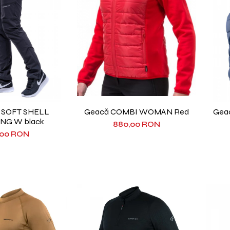
i SOFT SHELL
Geacă COMBI WOMAN Red
Gea
NG W black
880,00 RON
,00 RON