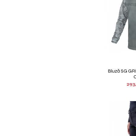
Bluză SG GR
293