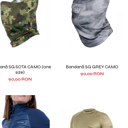
ană SG SOTA CAMO (one
Bandană SG GREY CAMO
size)
90,00 RON
90,00 RON