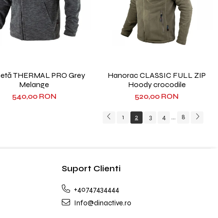
hetă THERMAL PRO Grey
Hanorac CLASSIC FULL ZIP
Melange
Hoody crocodile
540,00 RON
520,00 RON
1
2
3
4
8
...
Suport Clienti
+40747434444
Info@dinactive.ro