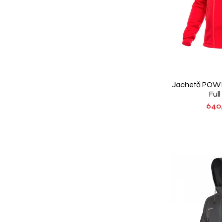
Jachetă PO
Ful
640