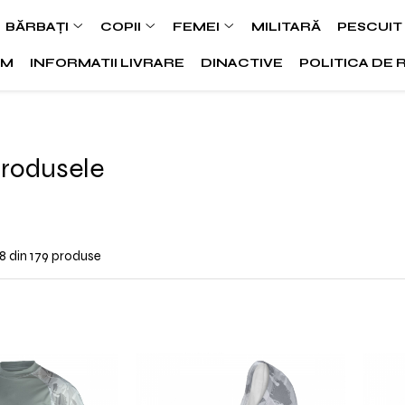
BĂRBAȚI
COPII
FEMEI
MILITARĂ
PESCUIT
SM
INFORMATII LIVRARE
DINACTIVE
POLITICA DE 
Produsele
8
din
179
produse