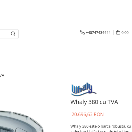
+40747434444
0,00
TVA
Whaly 380 cu TVA
20.696,63 RON
Whaly 380 este o barcă robustă, cu p
indestructibilă și ușor de întreținut