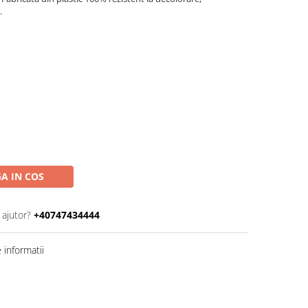
.
A IN COS
 ajutor?
+40747434444
informatii