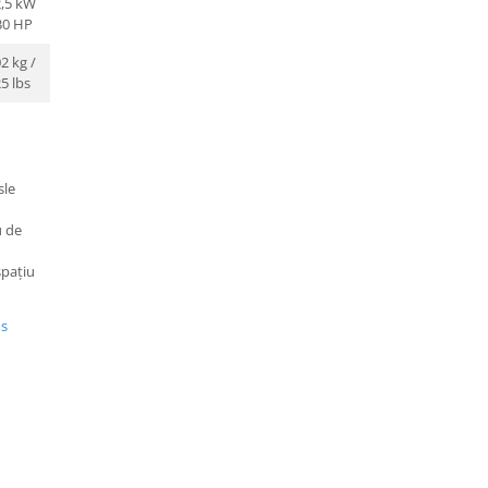
2,5 kW
30 HP
2 kg /
5 lbs
sle
u de
spațiu
us