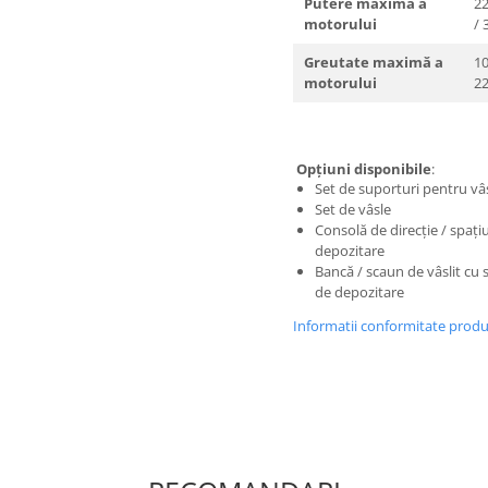
Putere maximă a
2
motorului
/ 
Greutate maximă a
10
motorului
22
Opțiuni disponibile
:
Set de suporturi pentru vâ
Set de vâsle
Consolă de direcție / spați
depozitare
Bancă / scaun de vâslit cu 
de depozitare
Informatii conformitate prod