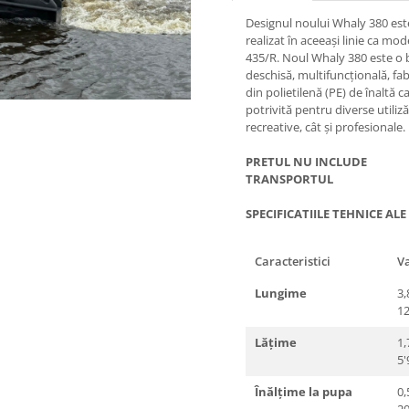
Designul noului Whaly 380 est
realizat în aceeași linie ca mod
435/R. Noul Whaly 380 este o 
deschisă, multifuncțională, fab
din polietilenă (PE) de înaltă ca
potrivită pentru diverse utiliză
recreative, cât și profesionale.
PRETUL NU INCLUDE
TRANSPORTUL
SPECIFICATIILE TEHNICE ALE
Caracteristici
V
Lungime
3,
12
Lățime
1,
5'
Înălțime la pupa
0,