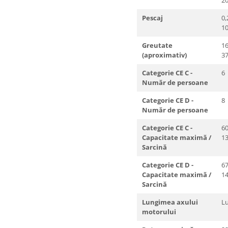
20
Pescaj
0,
10
Greutate
16
(aproximativ)
37
Categorie CE C -
6
Număr de persoane
Categorie CE D -
8
Număr de persoane
Categorie CE C -
60
Capacitate maximă /
13
Sarcină
Categorie CE D -
67
Capacitate maximă /
14
Sarcină
Lungimea axului
L
motorului