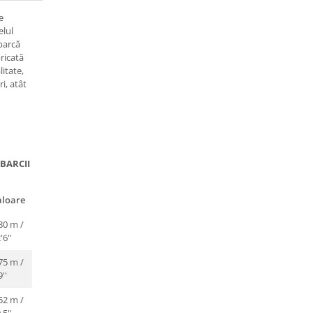
e
elul
barcă
ricată
litate,
ri, atât
 BARCII
aloare
80 m /
'6''
75 m /
9''
52 m /