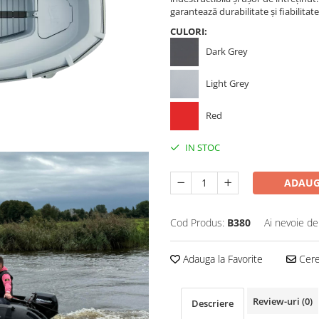
garantează durabilitate și fiabilitate
CULORI:
Dark Grey
Light Grey
Red
IN STOC
ADAUG
Cod Produs:
B380
Ai nevoie de
Adauga la Favorite
Cere 
Review-uri
(0)
Descriere