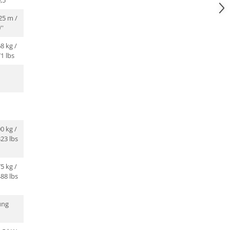
,5''
25 m /
''
8 kg /
1 lbs
0 kg /
23 lbs
5 kg /
88 lbs
ung