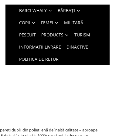
BARCI WHALY
BĂRBAȚI
COPII
FEMEI
MILITARĂ
PESCUIT
PRODUCTS
TURISM
INFORMATII LIVRARE
DINACTIVE
POLITICA DE RETUR
ereți dubli, din polietilenă de înaltă calitate – aproape
. Fabricată din plastic 100% rezistent la decolorare,