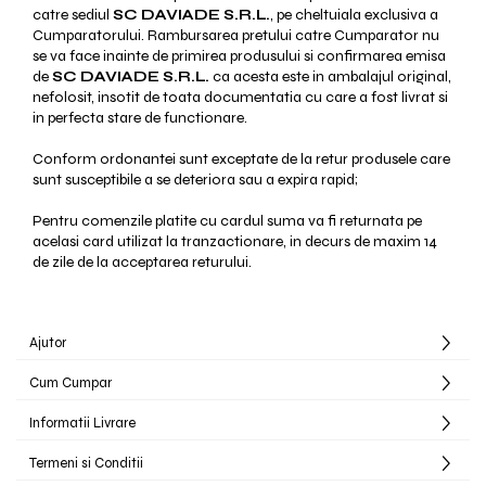
catre sediul
SC DAVIADE S.R.L.
, pe cheltuiala exclusiva a
Cumparatorului. Rambursarea pretului catre Cumparator nu
se va face inainte de primirea produsului si confirmarea emisa
de
SC DAVIADE S.R.L.
ca acesta este in ambalajul original,
nefolosit, insotit de toata documentatia cu care a fost livrat si
in perfecta stare de functionare.
Conform ordonantei sunt exceptate de la retur produsele care
sunt susceptibile a se deteriora sau a expira rapid;
Pentru comenzile platite cu cardul suma va fi returnata pe
acelasi card utilizat la tranzactionare, in decurs de maxim 14
de zile de la acceptarea returului.
Ajutor
Cum Cumpar
Informatii Livrare
Termeni si Conditii