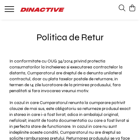
Barci Whaly
Bărbați
Copii
Femei
Products
Accesorii Whaly
Lenjerie Termică
Accesorii
Lenjerie Termică
Haine cu protecție solară UPF 50+
Politica de Retur
Solar Guard
Pantaloni și Pantaloni scurți
Pantaloni
Geci, Jachete si Veste
Jachete si Veste
In conformitate cu OUG 34/2014 privind protectia
Accesorii
Accesorii
consumatorilor la incheierea si executarea contractelor la
Cămăși și Tricouri
Ochelari
distanta, Cumparatorul are dreptul de a denunta unilateral
contractul, doar cu plata taxelor postale de returnare, in
Ochelari
termen de 14 zile lucratoare de la primirea produsului, fara
penalitati si fara invocarea vreunui motiv.
Pantofi
In cazul in care Cumparatorul renunta la cumparare potrivit
clauzei de mai sus, este obligatoriu sa returneze produsul exact
in starea in care i-a fost livrat, adica in ambalajul original,
nefolosit, insotit de toata documentatia cu care a fost livrat si
in perfecta stare de functionare. In cazul in care nu sunt
indeplinite aceste conditii, Cumparatorul nu are dreptul sa
solicite rambursarea pretului. Returnarea produsului se va face