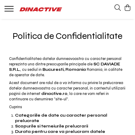
Barci Whaly
Bărbați
Copii
Femei
Products
Accesorii Whaly
Lenjerie Termică
Accesorii
Lenjerie Termică
Haine cu protecție solară UPF 50+
Politica de Confidentialitate
Solar Guard
Pantaloni și Pantaloni scurți
Pantaloni
Geci, Jachete si Veste
Jachete si Veste
Confidentialitatea datelor dumneavoastra cu caracter personal
Accesorii
Accesorii
reprezinta una dintre preocuparile principale ale
SC DAVIADE
Cămăși și Tricouri
Ochelari
S.R.L.
, cu sediul in
Bucuresti, Romania
Romania, in calitate
de operator de date.
Ochelari
Acest document are rolul de a va informa cu privire la prelucrarea
Pantofi
datelor dumneavoastra cu caracter personal, in contextul utilizarii
paginii de internet
dinactive.ro
, la care ne vom referi in
continuare cu denumirea "site-ul".
Cuprins
Categoriile de date cu caracter personal
prelucrate
Scopurile si temeiurile prelucrarii
Durata pentru care va prelucram datele