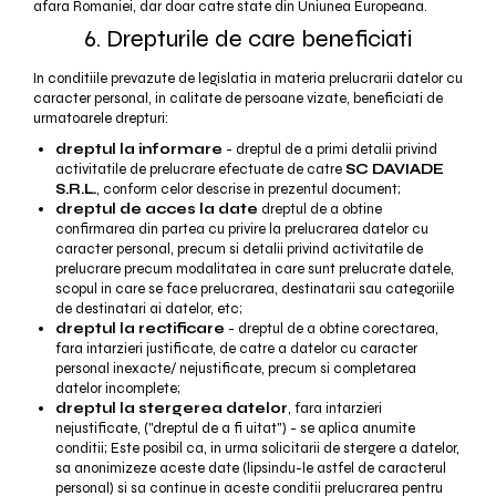
afara Romaniei, dar doar catre state din Uniunea Europeana.
6. Drepturile de care beneficiati
In conditiile prevazute de legislatia in materia prelucrarii datelor cu
caracter personal, in calitate de persoane vizate, beneficiati de
urmatoarele drepturi:
dreptul la informare
- dreptul de a primi detalii privind
activitatile de prelucrare efectuate de catre
SC DAVIADE
S.R.L.
, conform celor descrise in prezentul document;
dreptul de acces la date
dreptul de a obtine
confirmarea din partea cu privire la prelucrarea datelor cu
caracter personal, precum si detalii privind activitatile de
prelucrare precum modalitatea in care sunt prelucrate datele,
scopul in care se face prelucrarea, destinatarii sau categoriile
de destinatari ai datelor, etc;
dreptul la rectificare
- dreptul de a obtine corectarea,
fara intarzieri justificate, de catre a datelor cu caracter
personal inexacte/ nejustificate, precum si completarea
datelor incomplete;
dreptul la stergerea datelor
, fara intarzieri
nejustificate, ("dreptul de a fi uitat") - se aplica anumite
conditii; Este posibil ca, in urma solicitarii de stergere a datelor,
sa anonimizeze aceste date (lipsindu-le astfel de caracterul
personal) si sa continue in aceste conditii prelucrarea pentru