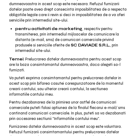
dumneavoastra in acest scop este necesara. Refuzul furnizarii
datelor poate avea drept consecinta imposibilitatea de a respecta
obligatiile legale care ii revin si deci in imposibilitatea de a va oferi
serviciile prin intermediul site-ului.
pentru activitati de marketing
, respectiv pentru
transmiterea, prin intermediul mijloacelor de comunicare la
distanta (e-mail, sms) de comunicari comerciale privind
produsele si serviciile oferite de
SC DAVIADE S.R.L.
, prin
intermediul site-ului.
Temei
: Prelucrarea datelor dumneavoastra pentru acest scop
are la baza consimtamantul dumneavoastra, daca alegeti sa-l
furnizati.
Va puteti exprima consimtamantul pentru prelucrarea datelor in
acest scop prin bifarea casutei corespunzatoare de la momentul
crearii contului, sau ulterior crearii contului, la sectiunea
informatiile contului meu.
Pentru dezabonarea de la primirea unor astfel de comunicari
comerciale puteti folosi optiunea de la finalul fiecarui e-mail/ sms
continand comunicari comerciale. In plus, puteti sa va dezabonati
prin accesarea sectiunii "Informatiile contului meu".
Furnizarea datelor dumneavoastra in acest scop este voluntara.
Refuzul furnizarii consimtamantului pentru prelucrarea datelor