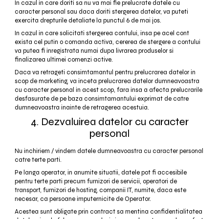
In cazul in care doriti sa nu va mai fie prelucrate datele cu
caracter personal sau daca doriti stergerea datelor, va puteti
exercita drepturile detaliate la punctul 6 de mai jos.
In cazul in care solicitati stergerea contului, insa pe acel cont
exista cel putin o comanda activa, cererea de stergere a contului
va putea fi inregistrata numai dupa livrarea produselor si
finalizarea ultimei comenzi active.
Daca va retrageti consimtamantul pentru prelucrarea datelor in
scop de marketing, va inceta prelucrarea datelor dumneavoastra
cu caracter personal in acest scop, fara insa a afecta prelucrarile
desfasurate de pe baza consimtamantului exprimat de catre
dumneavoastra inainte de retragerea acestuia.
4. Dezvaluirea datelor cu caracter
personal
Nu inchiriem / vindem datele dumneavoastra cu caracter personal
catre terte parti.
Pe langa operator, in anumite situatii, datele pot fi accesibile
pentru terte parti precum furnizori de servicii, operatori de
transport, furnizori de hosting, companii IT, numite, daca este
necesar, ca persoane imputernicite de Operator.
Acestea sunt obligate prin contract sa mentina confidentialitatea