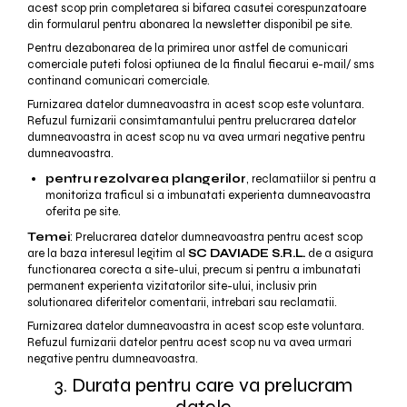
acest scop prin completarea si bifarea casutei corespunzatoare
din formularul pentru abonarea la newsletter disponibil pe site.
Pentru dezabonarea de la primirea unor astfel de comunicari
comerciale puteti folosi optiunea de la finalul fiecarui e-mail/ sms
continand comunicari comerciale.
Furnizarea datelor dumneavoastra in acest scop este voluntara.
Refuzul furnizarii consimtamantului pentru prelucrarea datelor
dumneavoastra in acest scop nu va avea urmari negative pentru
dumneavoastra.
pentru rezolvarea plangerilor
, reclamatiilor si pentru a
monitoriza traficul si a imbunatati experienta dumneavoastra
oferita pe site.
Temei
: Prelucrarea datelor dumneavoastra pentru acest scop
are la baza interesul legitim al
SC DAVIADE S.R.L.
de a asigura
functionarea corecta a site-ului, precum si pentru a imbunatati
permanent experienta vizitatorilor site-ului, inclusiv prin
solutionarea diferitelor comentarii, intrebari sau reclamatii.
Furnizarea datelor dumneavoastra in acest scop este voluntara.
Refuzul furnizarii datelor pentru acest scop nu va avea urmari
negative pentru dumneavoastra.
3. Durata pentru care va prelucram