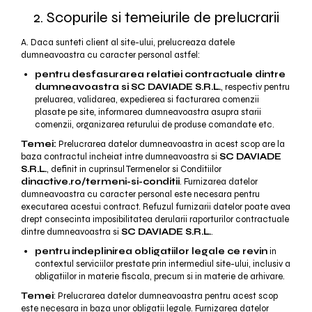
2. Scopurile si temeiurile de prelucrarii
A. Daca sunteti client al site-ului, prelucreaza datele
dumneavoastra cu caracter personal astfel:
pentru desfasurarea relatiei contractuale dintre
dumneavoastra si SC DAVIADE S.R.L.
, respectiv pentru
preluarea, validarea, expedierea si facturarea comenzii
plasate pe site, informarea dumneavoastra asupra starii
comenzii, organizarea returului de produse comandate etc.
Temei:
Prelucrarea datelor dumneavoastra in acest scop are la
baza contractul incheiat intre dumneavoastra si
SC DAVIADE
S.R.L.
, definit in cuprinsul Termenelor si Conditiilor
dinactive.ro/termeni-si-conditii
. Furnizarea datelor
dumneavoastra cu caracter personal este necesara pentru
executarea acestui contract. Refuzul furnizarii datelor poate avea
drept consecinta imposibilitatea derularii raporturilor contractuale
dintre dumneavoastra si
SC DAVIADE S.R.L.
.
pentru indeplinirea obligatiilor legale ce revin
in
contextul serviciilor prestate prin intermediul site-ului, inclusiv a
obligatiilor in materie fiscala, precum si in materie de arhivare.
Temei
: Prelucrarea datelor dumneavoastra pentru acest scop
este necesara in baza unor obligatii legale. Furnizarea datelor