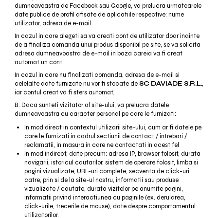
dumneavoastra de Facebook sau Google, va prelucra urmatoarele
date publice de profil afisate de aplicatiile respective: nume
utilizator, adresa de e-mail.
In cazul in care alegeti sa va creati cont de utilizator doar inainte
de a finaliza comanda unui produs disponibil pe site, se va solicita
adresa dumneavoastra de e-mail in baza careia va fi creat
automat un cont.
In cazul in care nu finalizati comanda, adresa de e-mail si
celelalte date furnizate nu vor fi stocate de
SC DAVIADE S.R.L.
,
iar contul creat va fi sters automat.
B. Daca sunteti vizitator al site-ului, va prelucra datele
dumneavoastra cu caracter personal pe care le furnizati:
In mod direct in contextul utilizarii site-ului, cum ar fi datele pe
care le furnizati in cadrul sectiunii de contact / intrebari /
reclamatii, in masura in care ne contactati in acest fel
In mod indirect, date precum: adresa IP, browser folosit, durata
navigarii, istoricul cautarilor, sistem de operare folosit, limba si
pagini vizualizate, URL-uri complete, secventa de click-uri
catre, prin si de la site-ul nostru, informatii sau produse
vizualizate / cautate, durata vizitelor pe anumite pagini,
informatii privind interactiunea cu paginile (ex. derularea,
click-urile, trecerile de mouse), date despre comportamentul
utilizatorilor.