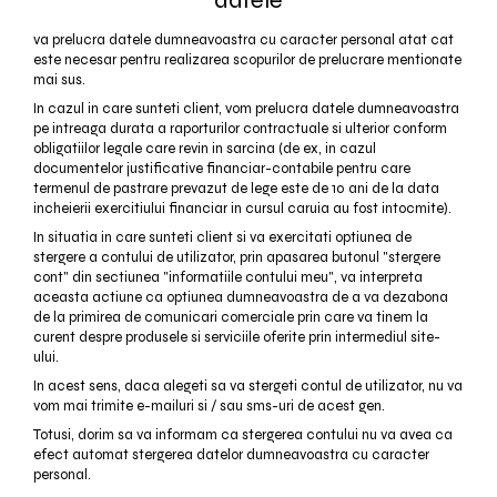
datele
va prelucra datele dumneavoastra cu caracter personal atat cat
este necesar pentru realizarea scopurilor de prelucrare mentionate
mai sus.
In cazul in care sunteti client, vom prelucra datele dumneavoastra
pe intreaga durata a raporturilor contractuale si ulterior conform
obligatiilor legale care revin in sarcina (de ex, in cazul
documentelor justificative financiar-contabile pentru care
termenul de pastrare prevazut de lege este de 10 ani de la data
incheierii exercitiului financiar in cursul caruia au fost intocmite).
In situatia in care sunteti client si va exercitati optiunea de
stergere a contului de utilizator, prin apasarea butonul "stergere
cont" din sectiunea "informatiile contului meu", va interpreta
aceasta actiune ca optiunea dumneavoastra de a va dezabona
de la primirea de comunicari comerciale prin care va tinem la
curent despre produsele si serviciile oferite prin intermediul site-
ului.
In acest sens, daca alegeti sa va stergeti contul de utilizator, nu va
vom mai trimite e-mailuri si / sau sms-uri de acest gen.
Totusi, dorim sa va informam ca stergerea contului nu va avea ca
efect automat stergerea datelor dumneavoastra cu caracter
personal.