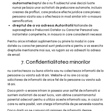
automate
dreptul de a nu fi subiectul unei decizii luate
numai pe baza unor activitati de prelucrare automate, inclusiv
crearea de profiluri, care produce efecte juridice care privesc
persoana vizata sau o afecteaza in mod similar intr-o masura
semnificativa;
dreptul de a va adresa Autoritatii
Nationale de
supraveghere a Prelucrarii Datelor cu Caracter Personal sau
instantelor competente, in masura in care considerati necesar.
Pentru orice intrebari suplimentare cu privire la modul in care
datele cu caracter personal sunt prelucrate si pentru a va exercita
drepturile mentionate mai sus, va rugam sa va adresati la adresa
de email:
7. Confidentialitatea minorilor
nu contacteaza cu buna stiinta sau nu colecteaza informatii de la
persoane cu varsta sub 18 ani. Website-ul nu are ca scop
solicitarea de informatii de orice fel de la persoane cu varsta sub
18 ani.
Daca printr-o eroare intram in posesia unor astfel de informatii si
suntem instiintati de acest lucru, vom obtine consimtamantul
parental adecvat pentru a utiliza aceste informatii sau, in cazul in
care nu este posibil, vom sterge informatiile de pe serverele noastre.
Daca doriti sa ne comunicati primirea de informatii despre