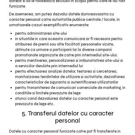
datelor si sa le foloseasca exclusiv in scopul pentru care le-au fost
furnizate.
De asemenea, am putea dezvalui datele dumneavoastra cu
caracter personal catre autoritatile publice centrale / locale, in
urmatoarele cazuri exemplificativ enumerate:
pentru administrarea site-ului
in situatiile in care aceasta comunicare ar fi necesara pentru
atribuirea de premii sau alte facilitati persoanelor vizate,
obtinute ca urmare a participarii lor la diverse campanii
promotionale organizate de catre prin intermediul site-ului;
pentru mentinerea, personalizarea si imbunatatirea site-ului si
a serviciilor derulate prin intermediul lui
pentru efectuarea analizei datelor, testarea si cercetarea,
monitorizarea tendintelor de utilizare si activitate, dezvoltarea
caracteristicilor de siguranta si autentificarea utilizatorilor
pentru transmiterea de comunicari comerciale de marketing, in
conditiile si limitele prevazute de lege
atunci cand dezvaluirea datelor cu caracter personal este
prevazuta de lege etc.
5. Transferul datelor cu caracter
personal
Datele cu caracter personal furnizate catre pot fi transferate in