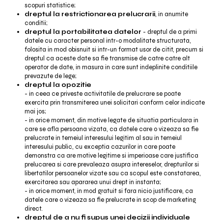
scopuri statistice;
dreptul la restrictionarea prelucrarii
, in anumite
conditii;
dreptul la portabilitatea datelor
- dreptul de a primi
datele cu caracter personal intr-o modalitate structurata,
folosita in mod obisnuit si intr-un format usor de citit, precum si
dreptul ca aceste date sa fie transmise de catre catre alt
operator de date, in masura in care sunt indeplinite conditiile
prevazute de lege;
dreptul la opozitie
- in ceea ce priveste activitatile de prelucrare se poate
exercita prin transmiterea unei solicitari conform celor indicate
mai jos;
- in orice moment, din motive legate de situatia particulara in
care se afla persoana vizata, ca datele care o vizeaza sa fie
prelucrate in temeiul interesului legitim al sau in temeiul
interesului public, cu exceptia cazurilor in care poate
demonstra ca are motive legitime si imperioase care justifica
prelucarea si care prevaleaza asupra intereselor, drepturilor si
libertatilor persoanelor vizate sau ca scopul este constatarea,
exercitarea sau apararea unui drept in instanta;
- in orice moment, in mod gratuit si fara nicio justificare, ca
datele care o vizeaza sa fie prelucrate in scop de marketing
direct.
dreptul de a nu fi supus unei decizii individuale