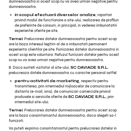
dumneavoastra in acest scop nu va avea urmari negative pentru
dumneavoastra.
in scopul efectuarii diverselor analize
, raportari
privind modul de functionare a site-ului, realizarea de profiluri
de preferinte de consum, in principal, in vederea imbunatatiri
experientei oferite pe site.
Temei
: Prelucrarea datelor dumneavoastra pentru acest scop
are la baza interesul legitim al de a imbunatati permanent
experienta clientilor pe site. Furnizarea datelor dumneavoastra in
acest scop este voluntara. Refuzul furnizarii datelor pentru acest
scop nu va avea urmari negative pentru dumneavoastra.
B. Daca sunteti vizitator al site-ului,
SC DAVIADE S.R.L.
prelucreaza datele dumneavoastra cu caracter personal astfel:
pentru activitati de marketing
, respectiv pentru
transmiterea, prin intermediul mijloacelor de comunicare la
distanta (e-mail, sms), de comunicari comerciale privind
produsele si serviciile oferite de
SC DAVIADE S.R.L.
, prin
intermediul site-ului.
Temei
: Prelucrarea datelor dumneavoastra pentru acest scop
are la baza consimtamantul dumneavoastra, daca alegeti sa-l
furnizati.
Va puteti exprima consimtamantul pentru prelucrarea datelor in