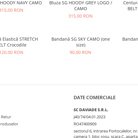
G HOODY NAVY CAMO
Bluza SG HOODY GREY LOGO /
Centur
CAMO
BELT
315,00 RON
315,00 RON
ă Elastică STRETCH
Bandană SG SKY CAMO (one
Bandan
ELT Crocodile
size)
120,00 RON
90,00 RON
DATE COMERCIALE
SC DAVIADE S.R.L.
e Retur
J40/74/04.01.2023
Produselor
RO47400909
sectorul 6, intrarea Portocalelor, nr.
camera 1, bloc rosu, scara C, apart