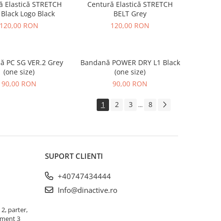
ă Elastică STRETCH
Centură Elastică STRETCH
 Black Logo Black
BELT Grey
120,00 RON
120,00 RON
ă PC SG VER.2 Grey
Bandană POWER DRY L1 Black
(one size)
(one size)
90,00 RON
90,00 RON
1
2
3
8
...
SUPORT CLIENTI
+40747434444
Info@dinactive.ro
 2, parter,
ament 3