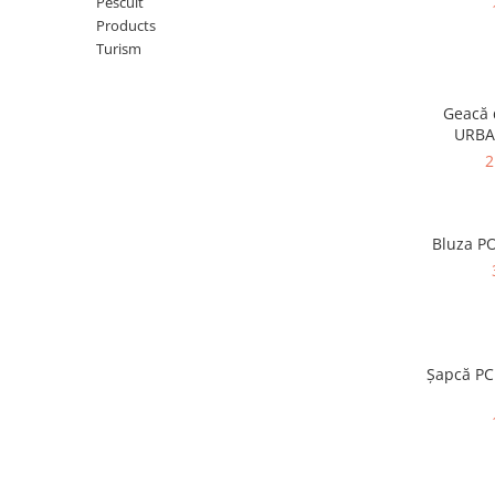
Pescuit
Products
Turism
Geacă 
URBA
2
Bluza P
Șapcă PC