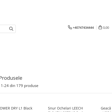
+40747434444
0,00
Produsele
1-
24
din
179
produse
POWER DRY L1 Black
Snur Ochelari LEECH
Geacă 