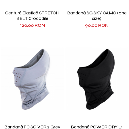
Centură Elastică STRETCH
Bandană SG SKY CAMO (one
BELT Crocodile
size)
120,00 RON
90,00 RON
Bandană PC SG VER.2 Grey
Bandană POWER DRY L1