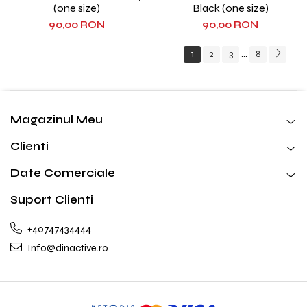
(one size)
Black (one size)
90,00 RON
90,00 RON
1
2
3
8
...
Magazinul Meu
Clienti
Date Comerciale
Suport Clienti
+40747434444
Info@dinactive.ro