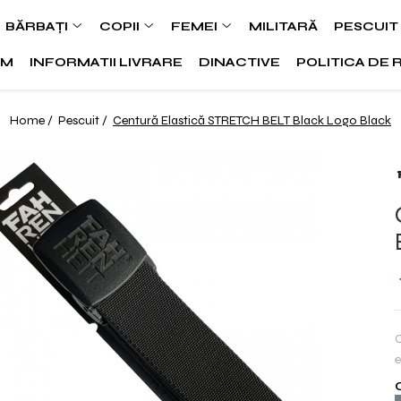
BĂRBAȚI
COPII
FEMEI
MILITARĂ
PESCUIT
SM
INFORMATII LIVRARE
DINACTIVE
POLITICA DE 
Home /
Pescuit /
Centură Elastică STRETCH BELT Black Logo Black
C
e