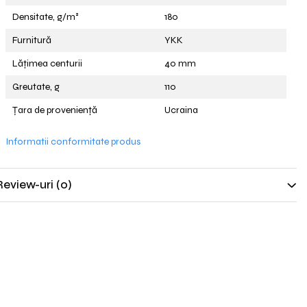
Densitate, g/m²
180
Furnitură
YKK
Lățimea centurii
40 mm
Greutate, g
110
Țara de proveniență
Ucraina
Informatii conformitate produs
Review-uri
(0)