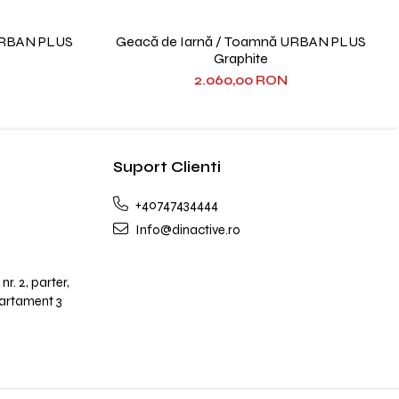
URBAN PLUS
Geacă de Iarnă / Toamnă URBAN PLUS
Graphite
2.060,00 RON
Suport Clienti
+40747434444
Info@dinactive.ro
nr. 2, parter,
partament 3