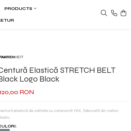
PRODUCTS
RETUR
Centură Elastică STRETCH BELT
Black Logo Black
120,00 RON
entură elastică de calitate cu cataramă YKK, fabricată din nailon
lastic.
CULORI: