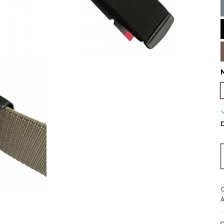
D
C
A