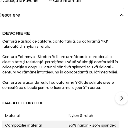
Adauga la Favorite
Cere informatii
Descriere
DESCRIERE
Centură elastică de calitate, confortabilă, cu cataramă YKK,
fabricată din nylon stretch.
Centura Fahrengeit Stretch Belt are următoarele caracteristici:
elasticitate și rezistență, permițându-vă să vă simțiți confortabil în
orice poziție a corpului, atunci când vă aplecați sau vă ridicati -
centura va rămâne întotdeauna în concordanță cu lățimea taliei.
Centura este ușor de reglat cu catarama YKK de calitate și este
echipată cu o buclă pentru o fixare mai ușoară în curea.
CARACTERISTICI
Material
Nylon Stretch
Compozitie material
80% nailon + 20% spandex