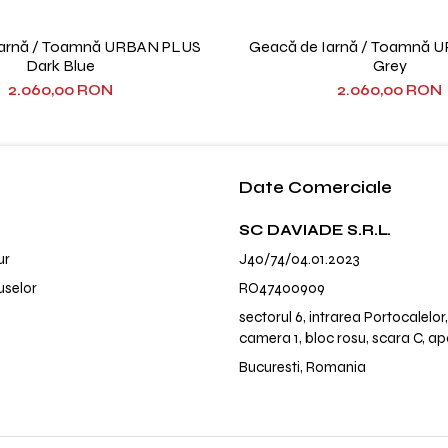
Iarnă / Toamnă URBAN PLUS
Geacă de Iarnă / Toamnă 
Dark Blue
Grey
2.060,00 RON
2.060,00 RON
Date Comerciale
SC DAVIADE S.R.L.
ur
J40/74/04.01.2023
uselor
RO47400909
sectorul 6, intrarea Portocalelor, 
camera 1, bloc rosu, scara C, a
Bucuresti, Romania