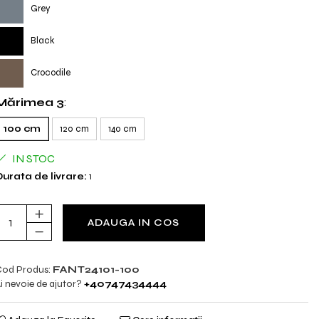
Grey
Black
Crocodile
Mărimea 3
:
100 cm
120 cm
140 cm
IN STOC
urata de livrare:
1
ADAUGA IN COS
od Produs:
FANT24101-100
i nevoie de ajutor?
+40747434444