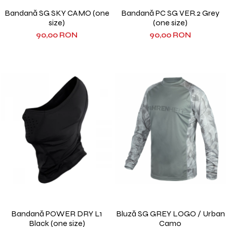
Bandană SG SKY CAMO (one
Bandană PC SG VER.2 Grey
size)
(one size)
90,00 RON
90,00 RON
Bandană POWER DRY L1
Bluză SG GREY LOGO / Urban
Black (one size)
Camo