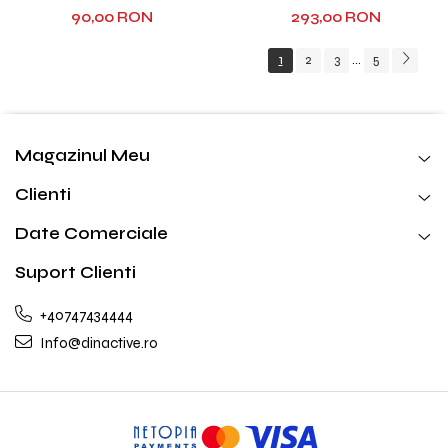
90,00 RON
293,00 RON
1
2
3
5
...
Magazinul Meu
Clienti
Date Comerciale
Suport Clienti
+40747434444
Info@dinactive.ro