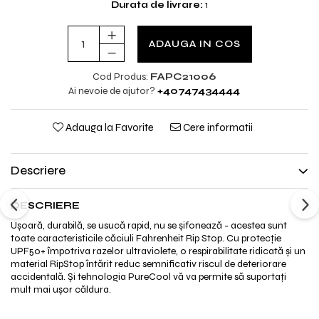
Durata de livrare:
1
ADAUGA IN COS
Cod Produs:
FAPC21006
Ai nevoie de ajutor?
+40747434444
Adauga la Favorite
Cere informatii
Descriere
DESCRIERE
Ușoară, durabilă, se usucă rapid, nu se șifonează - acestea sunt
toate caracteristicile căciuli Fahrenheit Rip Stop. Cu protecție
UPF50+ împotriva razelor ultraviolete, o respirabilitate ridicată și un
material RipStop întărit reduc semnificativ riscul de deteriorare
accidentală. Și tehnologia PureCool vă va permite să suportați
mult mai ușor căldura.