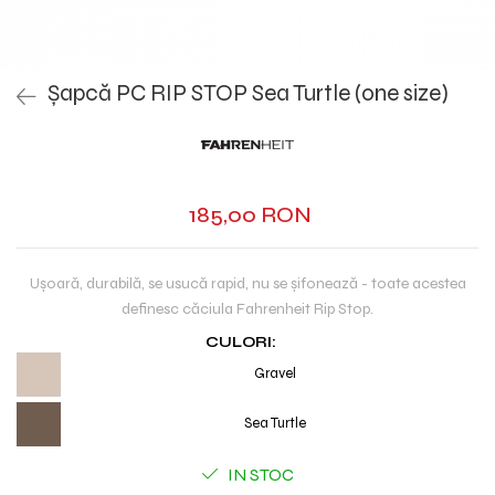
Șapcă PC RIP STOP Sea Turtle (one size)
185,00 RON
Ușoară, durabilă, se usucă rapid, nu se șifonează - toate acestea
definesc căciula Fahrenheit Rip Stop.
CULORI:
Gravel
Sea Turtle
IN STOC