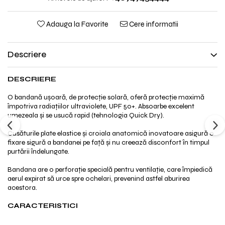
Adauga la Favorite
Cere informatii
Descriere
DESCRIERE
O bandană ușoară, de protecție solară, oferă protecție maximă
împotriva radiațiilor ultraviolete, UPF 50+. Absoarbe excelent
umezeala și se usucă rapid (tehnologia Quick Dry).
Cusăturile plate elastice și croiala anatomică inovatoare asigură o
fixare sigură a bandanei pe față și nu creează disconfort în timpul
purtării îndelungate.
Bandana are o perforație specială pentru ventilație, care împiedică
aerul expirat să urce spre ochelari, prevenind astfel aburirea
acestora.
CARACTERISTICI