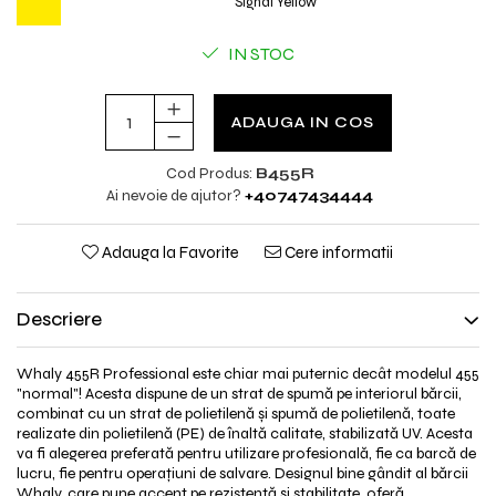
Signal Yellow
IN STOC
ADAUGA IN COS
Cod Produs:
B455R
Ai nevoie de ajutor?
+40747434444
Adauga la Favorite
Cere informatii
Descriere
Whaly 455R Professional este chiar mai puternic decât modelul 455
"normal"! Acesta dispune de un strat de spumă pe interiorul bărcii,
combinat cu un strat de polietilenă și spumă de polietilenă, toate
realizate din polietilenă (PE) de înaltă calitate, stabilizată UV. Acesta
va fi alegerea preferată pentru utilizare profesională, fie ca barcă de
lucru, fie pentru operațiuni de salvare. Designul bine gândit al bărcii
Whaly, care pune accent pe rezistență și stabilitate, oferă