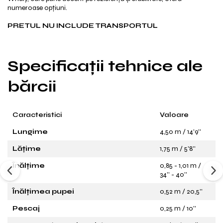
numeroase opțiuni.
PRETUL NU INCLUDE TRANSPORTUL
Specificații tehnice ale
bărcii
Caracteristici
Valoare
Lungime
4,50 m / 14'9''
Lățime
1,75 m / 5'8''
Înălțime
0,85 - 1,01 m /
34'' - 40''
Înălțimea pupei
0,52 m / 20,5''
Pescaj
0,25 m / 10''