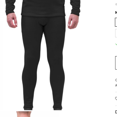
a
C
A