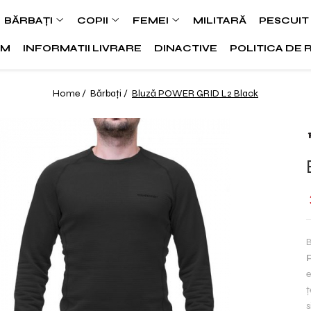
BĂRBAȚI
COPII
FEMEI
MILITARĂ
PESCUIT
SM
INFORMATII LIVRARE
DINACTIVE
POLITICA DE 
Home /
Bărbați /
Bluză POWER GRID L2 Black
B
e
ț
s