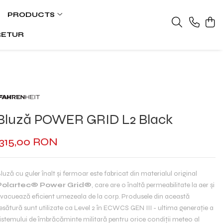
PRODUCTS
RETUR
Bluză POWER GRID L2 Black
315,00 RON
luză cu guler înalt și fermoar este fabricat din materialul original
Polartec®️ Power Grid®️
, care are o înaltă permeabilitate la aer și
vacuează eficient umezeala de la corp. Produsele din această
esătură sunt utilizate ca Level 2 în ECWCS GEN III - ultima generație a
istemului de îmbrăcăminte militară pentru orice condiții meteo al