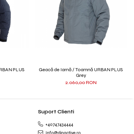
URBAN PLUS
Geacă de Iarnă / Toamnă URBAN PLUS
Grey
2.060,00 RON
Suport Clienti
+40747434444
Info@dinactive.ro