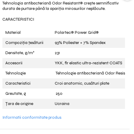
Tehnologia antibacteriană Odor Resistant®️ crește semnificativ
durata de purtare până la apariția mirosurilor neplăcute.
CARACTERISTICI
Material
Polartec®️ Power Grid®️
Compoziția țesăturii
93% Poliester + 7% Spandex
Densitate, g/m²
231
Accesorii
YKK, fir elastic ultra-rezistent COATS
Tehnologie
Tehnologie antibacteriană Odor Resistant
Caracteristici
Croi anatomic, cusături plate
Greutate, g
250
Țara de origine
Ucraina
Informatii conformitate produs