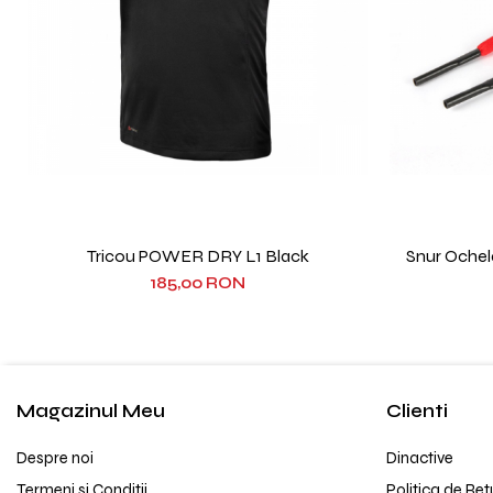
Tricou POWER DRY L1 Black
Snur Oche
185,00 RON
Magazinul Meu
Clienti
Despre noi
Dinactive
Termeni si Conditii
Politica de Ret