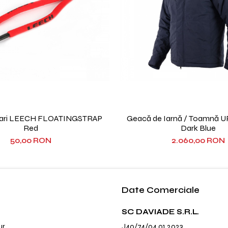
lari LEECH FLOATINGSTRAP
Geacă de Iarnă / Toamnă 
Red
Dark Blue
50,00 RON
2.060,00 RON
Date Comerciale
SC DAVIADE S.R.L.
ur
J40/74/04.01.2023