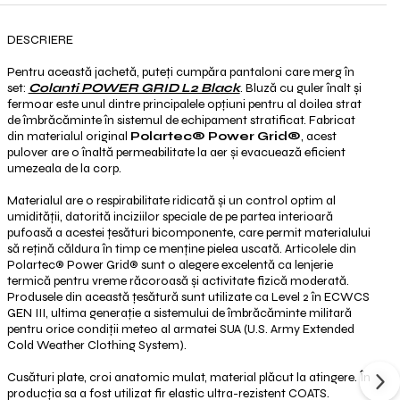
DESCRIERE
Pentru această jachetă, puteți cumpăra pantaloni care merg în
set:
Colanti POWER GRID L2 Black
. Bluză cu guler înalt și
fermoar este unul dintre principalele opțiuni pentru al doilea strat
de îmbrăcăminte în sistemul de echipament stratificat. Fabricat
din materialul original
Polartec®️ Power Grid®️
, acest
pulover are o înaltă permeabilitate la aer și evacuează eficient
umezeala de la corp.
Materialul are o respirabilitate ridicată și un control optim al
umidității, datorită inciziilor speciale de pe partea interioară
pufoasă a acestei țesături bicomponente, care permit materialului
să rețină căldura în timp ce menține pielea uscată. Articolele din
Polartec®️
Power Grid®️
sunt o alegere excelentă ca lenjerie
termică pentru vreme răcoroasă și activitate fizică moderată.
Produsele din această țesătură sunt utilizate ca Level 2 în ECWCS
GEN III, ultima generație a sistemului de îmbrăcăminte militară
pentru orice condiții meteo al armatei SUA (U.S. Army Extended
Cold Weather Clothing System).
Cusături plate, croi anatomic mulat, material plăcut la atingere. În
producția sa a fost utilizat fir elastic ultra-rezistent COATS.