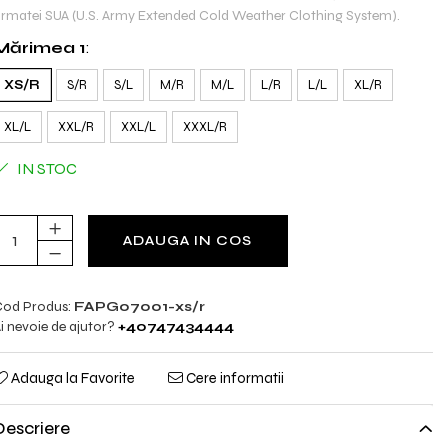
rmatei SUA (U.S. Army Extended Cold Weather Clothing System).
Mărimea 1
:
XS/R
S/R
S/L
M/R
M/L
L/R
L/L
XL/R
XL/L
XXL/R
XXL/L
XXXL/R
IN STOC
ADAUGA IN COS
od Produs:
FAPG07001-xs/r
i nevoie de ajutor?
+40747434444
Adauga la Favorite
Cere informatii
Descriere