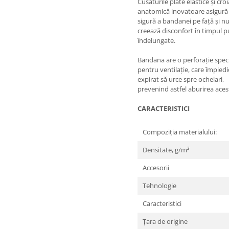
Cusăturile plate elastice și croi
anatomică inovatoare asigură 
sigură a bandanei pe față și n
creează disconfort în timpul pu
îndelungate.
Bandana are o perforație spec
pentru ventilație, care împiedi
expirat să urce spre ochelari,
prevenind astfel aburirea aces
CARACTERISTICI
Compoziția materialului:
Densitate, g/m²
Accesorii
Tehnologie
Caracteristici
Țara de origine