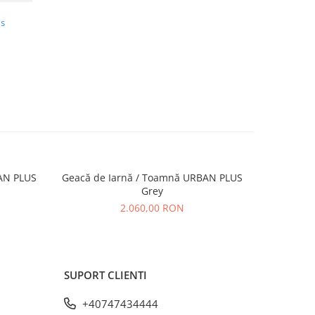
us
AN PLUS
Geacă de Iarnă / Toamnă URBAN PLUS
Geacă de Iarn
Grey
2.060,00 RON
SUPORT CLIENTI
+40747434444