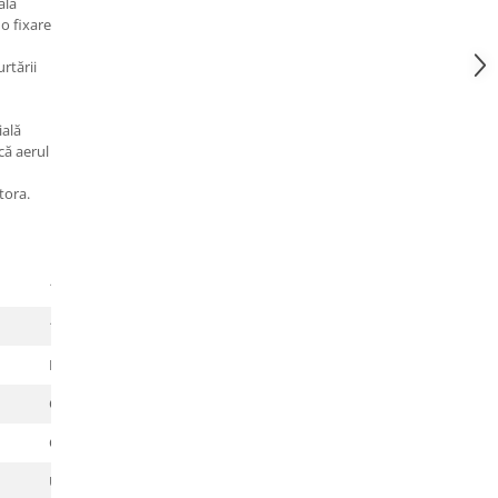
ala
o fixare
u
rtării
ială
că aerul
tora.
100% poliester
115
Fir elastică super-rezistentă COATS
Quick Dry
Cusături plate
Ucraina