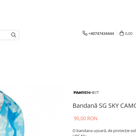
+40747434444
0,00
Bandană SG SKY CAMO 
90,00 RON
O bandana ușoară, de protecție sola