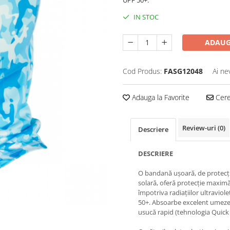
UPF 50+.
IN STOC
ADAUG
Cod Produs:
FASG12048
Ai ne
Adauga la Favorite
Cere 
Review-uri
(0)
Descriere
DESCRIERE
O bandană ușoară, de protecț
solară, oferă protecție maxim
împotriva radiațiilor ultraviol
50+. Absoarbe excelent umezea
usucă rapid (tehnologia Quick 