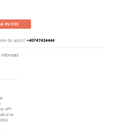
A IN COS
voie de ajutor?
+40747434444
informatii
ie
ă
ete, UPF
la și se
Dry).