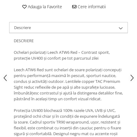
Adauga la Favorite
Cere informatii
Descriere
DESCRIERE
Ochelari polarizați Leech ATW6 Red – Contrast sporit,
protecție UV400 și confort pe tot parcursul zilei
Leech ATW6 Red sunt ochelari de soare polarizați concepuți
pentru performanță maximă în pescuit, sporturi nautice,
condus și activități outdoor. Lentilele copper TAC Premium
Sight reduc reflexiile de pe apă și alte suprafețe lucioase,
îmbunătățesc contrastul și ajută la distingerea detaliilor fine,
păstrând în același timp un confort vizual ridicat.
Protecția UV400 blochează 100% razele UVA, UVB și UVC,
protejând ochii chiar și în condiții de expunere îndelungată
la soare. Cadrul sportiv TR90 wraparound, ușor, rezistent și
flexibil, este combinat cu inserții din cauciuc pentru o fixare
sigură și confortabilă. Designul negru mat cu accente roșii