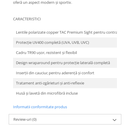
oferă un aspect modern și sportiv.
CARACTERISTICI
Lentile polarizate copper TAC Premium Sight pentru contrast și cla
Protecție UV400 completă (UVA, UVB, UVC)
Cadru TR90 ușor, rezistent și flexibil
Design wraparound pentru protecție laterală completă
Inserții din cauciuc pentru aderență și confort
Tratament anti-zgârieturi și anti-reflexie
Husă și lavetă din microfibră incluse
Informatii conformitate produs
Review-uri
(0)