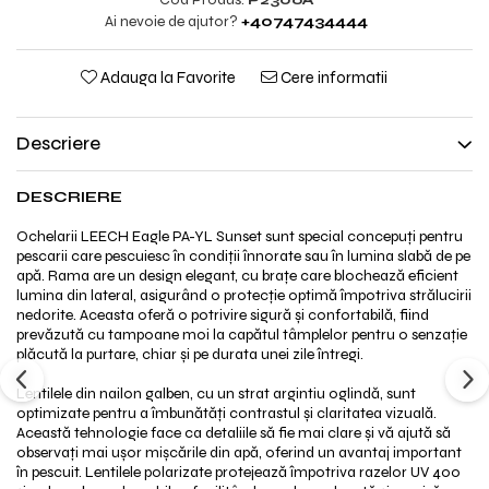
Ai nevoie de ajutor?
+40747434444
Adauga la Favorite
Cere informatii
Descriere
DESCRIERE
Ochelarii LEECH Eagle PA-YL Sunset sunt special concepuți pentru
pescarii care pescuiesc în condiții înnorate sau în lumina slabă de pe
apă. Rama are un design elegant, cu brațe care blochează eficient
lumina din lateral, asigurând o protecție optimă împotriva strălucirii
nedorite. Aceasta oferă o potrivire sigură și confortabilă, fiind
prevăzută cu tampoane moi la capătul tâmplelor pentru o senzație
plăcută la purtare, chiar și pe durata unei zile întregi.
Lentilele din nailon galben, cu un strat argintiu oglindă, sunt
optimizate pentru a îmbunătăți contrastul și claritatea vizuală.
Această tehnologie face ca detaliile să fie mai clare și vă ajută să
observați mai ușor mișcările din apă, oferind un avantaj important
în pescuit. Lentilele polarizate protejează împotriva razelor UV 400