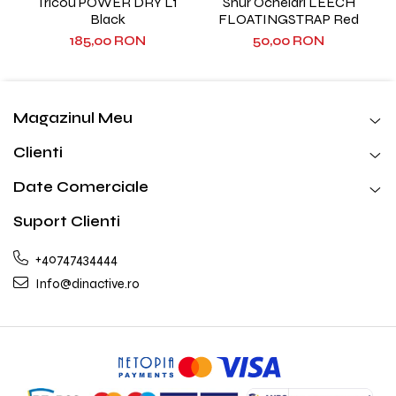
Tricou POWER DRY L1
Snur Ochelari LEECH
Black
FLOATINGSTRAP Red
185,00 RON
50,00 RON
Magazinul Meu
Clienti
Date Comerciale
Suport Clienti
+40747434444
Info@dinactive.ro