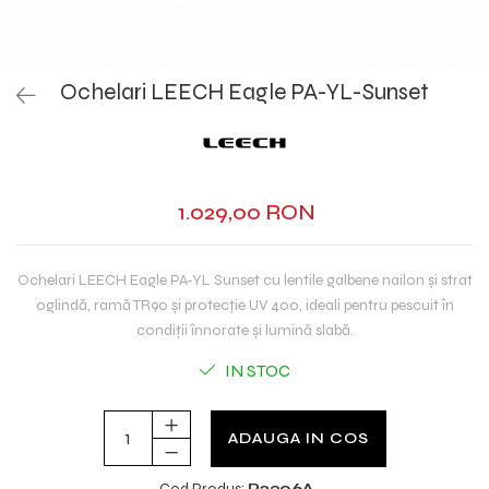
Ochelari LEECH Eagle PA-YL-Sunset
1.029,00 RON
Ochelari LEECH Eagle PA-YL Sunset cu lentile galbene nailon și strat
oglindă, ramă TR90 și protecție UV 400, ideali pentru pescuit în
condiții înnorate și lumină slabă.
IN STOC
ADAUGA IN COS
Cod Produs:
P2306A