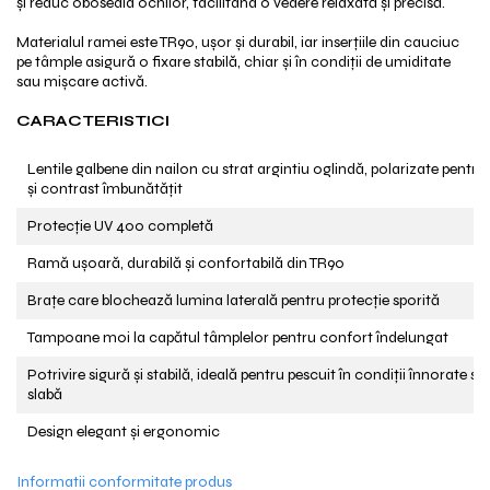
și reduc oboseala ochilor, facilitând o vedere relaxată și precisă.
Materialul ramei este TR90, ușor și durabil, iar inserțiile din cauciuc
pe tâmple asigură o fixare stabilă, chiar și în condiții de umiditate
sau mișcare activă.
CARACTERISTICI
Lentile galbene din nailon cu strat argintiu oglindă, polarizate pentru 
și contrast îmbunătățit
Protecție UV 400 completă
Ramă ușoară, durabilă și confortabilă din TR90
Brațe care blochează lumina laterală pentru protecție sporită
Tampoane moi la capătul tâmplelor pentru confort îndelungat
Potrivire sigură și stabilă, ideală pentru pescuit în condiții înnorate s
slabă
Design elegant și ergonomic
Informatii conformitate produs