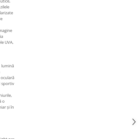
utice,
zilele
larizate
le
imagine
ia
le UVA,
u lumină
a
 oculară
l sportiv
iurile,
ă o
iar și în