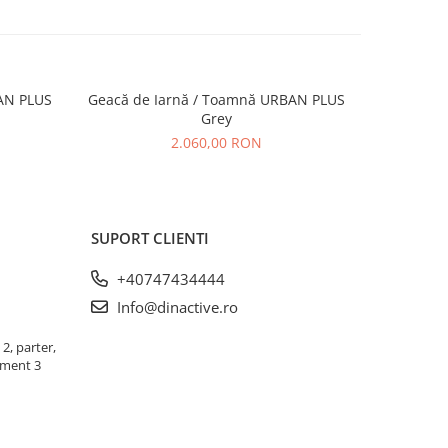
AN PLUS
Geacă de Iarnă / Toamnă URBAN PLUS
Geacă de Iarn
Grey
2.060,00 RON
SUPORT CLIENTI
+40747434444
Info@dinactive.ro
 2, parter,
ament 3