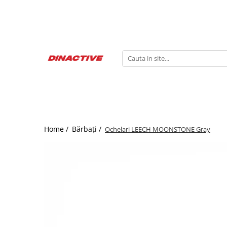
Barci Whaly
Bărbați
Copii
Femei
Products
Accesorii Whaly
Lenjerie Termică
Accesorii
Lenjerie Termică
Haine cu protecție solară UPF 50+
Solar Guard
Pantaloni și Pantaloni scurți
Pantaloni
Geci, Jachete si Veste
Jachete si Veste
Accesorii
Accesorii
Cămăși și Tricouri
Ochelari
Home /
Bărbați /
Ochelari LEECH MOONSTONE Gray
Ochelari
Pantofi