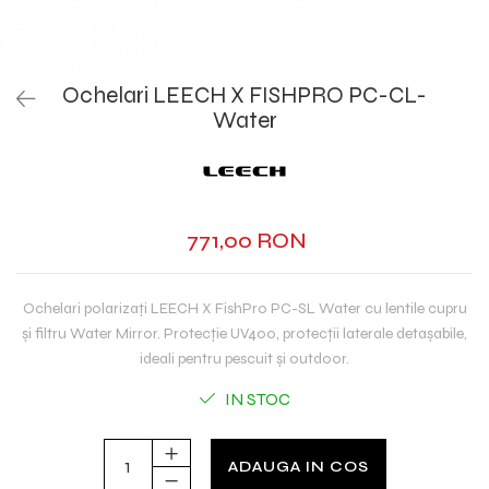
Ochelari LEECH X FISHPRO PC-CL-
Water
771,00 RON
Ochelari polarizați LEECH X FishPro PC-SL Water cu lentile cupru
și filtru Water Mirror. Protecție UV400, protecții laterale detașabile,
ideali pentru pescuit și outdoor.
IN STOC
ADAUGA IN COS