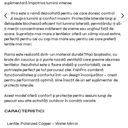
suplimentară împotriva luminii intense.
FishPro este o ramă dezvoltată pentru cei care doresc control
total asupra luminii și confort maxim. Protecțiile laterale largi și
detașabile blochează eficient tot lumina laterală, permițându-ți să-
ți menții concentrarea indiferent de vreme sau unghiul față de
soare. Suprafața mai mare a lentilelor oferă un câmp vizual extins,
perfectă pentru cei cu cap mai mare sau pentru cei care preferă
lentile mai mari.
Rama este realizată dintr-un material durabil TR90 bioplastic, cu
brațe din cauciuc și o punte nazală ventilată care previne aburirea
lentilelor. Rezultatul este o fixare stabilă și confortabilă, ce se
potrivește perfect pe tot parcursul zilei. FishPro combină
funcționalitatea și confortul într-un design înconjurător – creat
pentru performanță optimă. Vine însoțit de un set suplimentar de
protecții laterale.
Acest model oferă confort și protecție pentru sesiuni lungi de
pescuit sau alte activități outdoor în condiții variate.
CARACTERISTICI
Lentile: Polarized Copper – Water Mirror