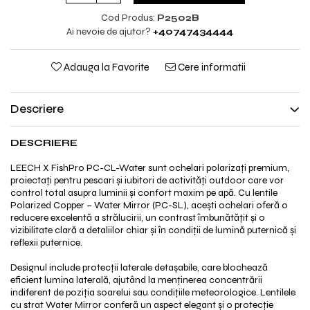
Cod Produs:
P2502B
Ai nevoie de ajutor?
+40747434444
Adauga la Favorite
Cere informatii
Descriere
DESCRIERE
LEECH X FishPro PC-CL-Water sunt ochelari polarizați premium,
proiectați pentru pescari și iubitori de activități outdoor care vor
control total asupra luminii și confort maxim pe apă. Cu lentile
Polarized Copper – Water Mirror (PC-SL), acești ochelari oferă o
reducere excelentă a strălucirii, un contrast îmbunătățit și o
vizibilitate clară a detaliilor chiar și în condiții de lumină puternică și
reflexii puternice.
Designul include protecții laterale detașabile, care blochează
eficient lumina laterală, ajutând la menținerea concentrării
indiferent de poziția soarelui sau condițiile meteorologice. Lentilele
cu strat Water Mirror conferă un aspect elegant și o protecție