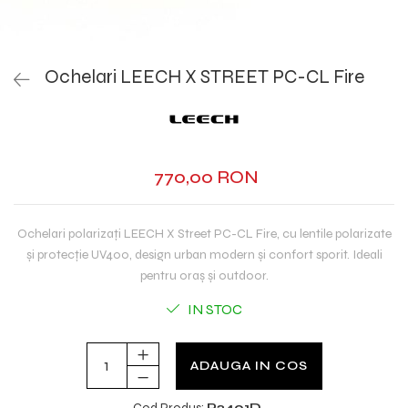
Ochelari LEECH X STREET PC-CL Fire
770,00 RON
Ochelari polarizați LEECH X Street PC-CL Fire, cu lentile polarizate
și protecție UV400, design urban modern și confort sporit. Ideali
pentru oraș și outdoor.
IN STOC
ADAUGA IN COS
Cod Produs:
P2401D