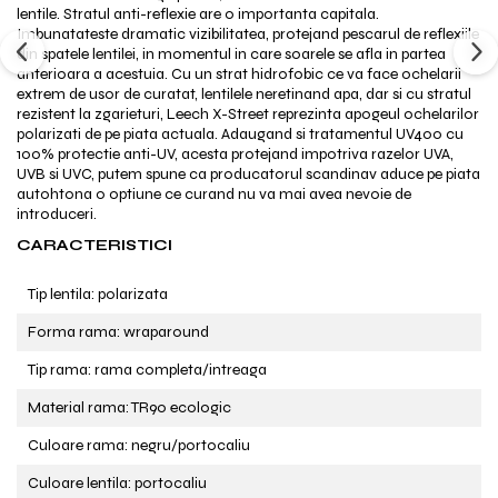
lentile. Stratul anti-reflexie are o importanta capitala.
Imbunatateste dramatic vizibilitatea, protejand pescarul de reflexiile
din spatele lentilei, in momentul in care soarele se afla in partea
anterioara a acestuia. Cu un strat hidrofobic ce va face ochelarii
extrem de usor de curatat, lentilele neretinand apa, dar si cu stratul
rezistent la zgarieturi, Leech X-Street reprezinta apogeul ochelarilor
polarizati de pe piata actuala. Adaugand si tratamentul UV400 cu
100% protectie anti-UV, acesta protejand impotriva razelor UVA,
UVB si UVC, putem spune ca producatorul scandinav aduce pe piata
autohtona o optiune ce curand nu va mai avea nevoie de
introduceri.
CARACTERISTICI
Tip lentila: polarizata
Forma rama: wraparound
Tip rama: rama completa/intreaga
Material rama: TR90 ecologic
Culoare rama: negru/portocaliu
Culoare lentila: portocaliu