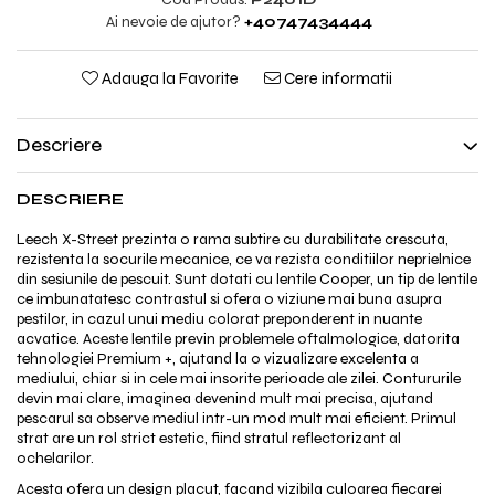
Ai nevoie de ajutor?
+40747434444
Adauga la Favorite
Cere informatii
Descriere
DESCRIERE
Leech X-Street prezinta o rama subtire cu durabilitate crescuta,
rezistenta la socurile mecanice, ce va rezista conditiilor neprielnice
din sesiunile de pescuit. Sunt dotati cu lentile Cooper, un tip de lentile
ce imbunatatesc contrastul si ofera o viziune mai buna asupra
pestilor, in cazul unui mediu colorat preponderent in nuante
acvatice. Aceste lentile previn problemele oftalmologice, datorita
tehnologiei Premium +, ajutand la o vizualizare excelenta a
mediului, chiar si in cele mai insorite perioade ale zilei. Contururile
devin mai clare, imaginea devenind mult mai precisa, ajutand
pescarul sa observe mediul intr-un mod mult mai eficient. Primul
strat are un rol strict estetic, fiind stratul reflectorizant al
ochelarilor.
Acesta ofera un design placut, facand vizibila culoarea fiecarei