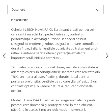
Descriere
DESCRIERE
Ochelarii LEECH Hawk PA-CL Earth sunt creați pentru cei
care caută un echilibru perfect între stil, confort și
performanță în activități outdoor, în special pescuit.
Designul lor modern și robust asigură o purtare comodă pe
durata întregii zile, iar lentilele polarizate cu tratament anti-
reflex și anti-apă sărată oferă o protecție excelentă
împotriva strălucirii și a coroziunii.
Tâmplele cu cauciuc cu model Honeywell oferă stabilitate și
aderență chiar și în condiții dificile, iar rama este realizată din
TR90, un material ușor, flexibil și durabil, ideal pentru
purtarea prelungită. Lentilele de culoare „Earth” asigură un
contrast optim și o vedere naturală, reducând oboseala
ochilor.
Modelul Hawk PA-CL Earth este o alegere excelentă pentru
pescarii care doresc să-și protejeze ochii în mod eficient,
păstrând în același timp un look modern și versatil.