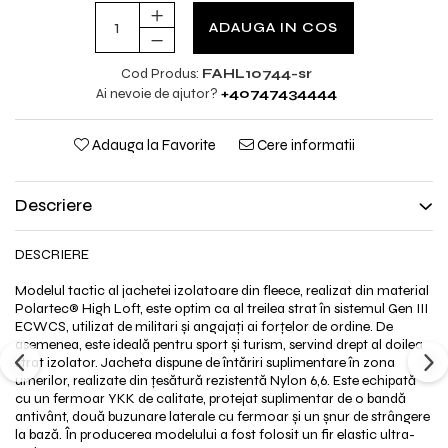
ADAUGA IN COS
Cod Produs:
FAHL10744-sr
Ai nevoie de ajutor?
+40747434444
Adauga la Favorite
Cere informatii
Descriere
DESCRIERE
Modelul tactic al jachetei izolatoare din fleece, realizat din material
Polartec®️ High Loft, este optim ca al treilea strat în sistemul Gen III
ECWCS, utilizat de militari și angajați ai forțelor de ordine. De
asemenea, este ideală pentru sport și turism, servind drept al doilea
strat izolator. Jacheta dispune de întăriri suplimentare în zona
umerilor, realizate din țesătură rezistentă Nylon 6,6. Este echipată
cu un fermoar YKK de calitate, protejat suplimentar de o bandă
antivânt, două buzunare laterale cu fermoar și un șnur de strângere
la bază. În producerea modelului a fost folosit un fir elastic ultra-