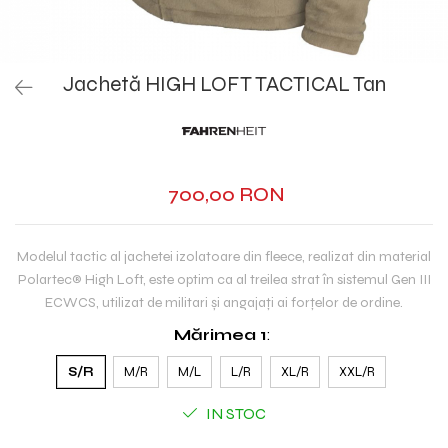
Jachetă HIGH LOFT TACTICAL Tan
700,00 RON
Modelul tactic al jachetei izolatoare din fleece, realizat din material
Polartec®️ High Loft, este optim ca al treilea strat în sistemul Gen III
ECWCS, utilizat de militari și angajați ai forțelor de ordine.
Mărimea 1
:
S/R
M/R
M/L
L/R
XL/R
XXL/R
IN STOC