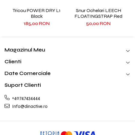
Tricou POWER DRY L1
Snur Ochelari LEECH
Black
FLOATINGSTRAP Red
185,00 RON
50,00 RON
Magazinul Meu
Clienti
Date Comerciale
Suport Clienti
+40747434444
Info@dinactive.ro