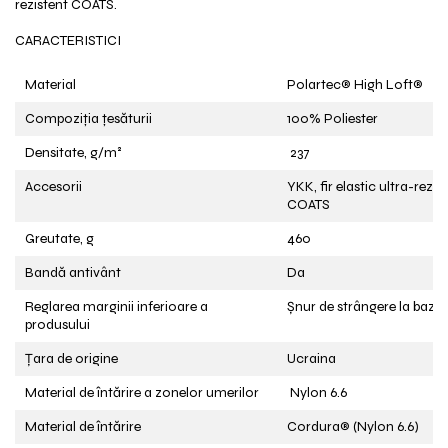
rezistent COATS.
CARACTERISTICI
Material
Polartec®️ High Loft®️
Compoziția țesăturii
100% Poliester
Densitate, g/m²
237
Accesorii
YKK, fir elastic ultra-rezis
COATS
Greutate, g
460
Bandă antivânt
Da
Reglarea marginii inferioare a
Șnur de strângere la baza
produsului
Țara de origine
Ucraina
Material de întărire a zonelor umerilor
Nylon 6.6
Material de întărire
Cordura®️ (Nylon 6.6)