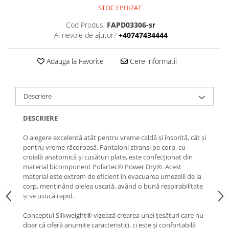
STOC EPUIZAT
Cod Produs:
FAPD03306-sr
Ai nevoie de ajutor?
+40747434444
Adauga la Favorite
Cere informatii
Descriere
DESCRIERE
O alegere excelentă atât pentru vreme caldă și însorită, cât și
pentru vreme răcoroasă. Pantaloni stransi pe corp, cu
croială anatomică și cusături plate, este confecționat din
material bicomponent Polartec®️ Power Dry®️. Acest
material este extrem de eficient în evacuarea umezelii de la
corp, menținând pielea uscată, având o bună respirabilitate
și se usucă rapid.
Conceptul Silkweight®️ vizează crearea unei țesături care nu
doar că oferă anumite caracteristici, ci este și confortabilă