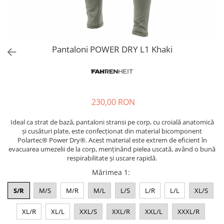
Pantaloni POWER DRY L1 Khaki
230,00 RON
Ideal ca strat de bază, pantaloni stransi pe corp, cu croială anatomică
și cusături plate, este confecționat din material bicomponent
Polartec®️ Power Dry®️. Acest material este extrem de eficient în
evacuarea umezelii de la corp, menținând pielea uscată, având o bună
respirabilitate și uscare rapidă.
Mărimea 1
:
S/R
M/S
M/R
M/L
L/S
L/R
L/L
XL/S
XL/R
XL/L
XXL/S
XXL/R
XXL/L
XXXL/R