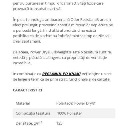
pentru purtarea în timpul oricăror activități fizice care
provoacă transpirație activă.
În plus, tehnologia antibacteriană Odor Resistant®️ are un
efect prelungit, prevenind apariția mirosurilor neplăcute pe
o perioadă lungă, fiind utilă atunci când nu există
posibilitatea de a schimba îmbrăcămintea timp de zile sau
chiar săptămâni.
De aceea, Power Dry®️ Silkweight®️ este o țesătură subțire,
netedă și plăcută la atingere, cu proprietăți de ventilație
incredibile.
În combinație cu
REGLANUL PD KHAKI
, veți obține un set
de lenjerie termică de prim strat, funcțională și de calitate.
CARACTERISTICI
Material
Polartec®️ Power Dry®️
Compoziția țesăturii
100% Poliester
Densitate, g/m²
125