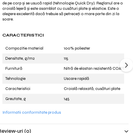
de pe corp și se usucă rapid (tehnologie Quick Dry). Reglanul are o
croială lejeră și este asamblat cu cusături plate și elastice. Este o
alegere excelentă dacă trebuie să petreceți o mare parte din zi la
soare.
CARACTERISTICI
Compozitie material
100% poliester
Densitate, g/m2
115
Furnitură
Nitră de elastan rezistentă COATS
Tehnologie
Uscare rapidă
Caracteristici
Croială relaxată, cusături plate
Greutate, g
145
Informatii conformitate produs
Review-uri
(0)