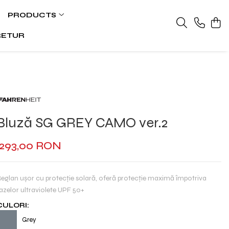
PRODUCTS
RETUR
Bluză SG GREY CAMO ver.2
293,00 RON
eglan ușor cu protecție solară, oferă protecție maximă împotriva
azelor ultraviolete UPF 50+
CULORI:
Grey