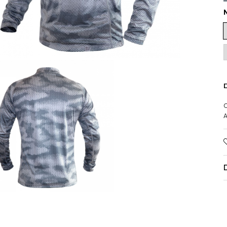
D
C
A