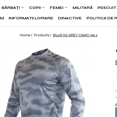
BĂRBAȚI
COPII
FEMEI
MILITARĂ
PESCUIT
SM
INFORMATII LIVRARE
DINACTIVE
POLITICA DE 
Home /
Products /
Bluză SG GREY CAMO ver.2
R
r