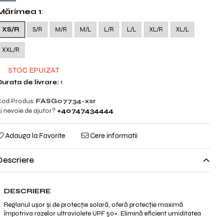
Mărimea 1
:
XS/R
S/R
M/R
M/L
L/R
L/L
XL/R
XL/L
XXL/R
STOC EPUIZAT
urata de livrare:
1
od Produs:
FASG07734-xsr
i nevoie de ajutor?
+40747434444
Adauga la Favorite
Cere informatii
Descriere
DESCRIERE
Reglanul ușor și de protecție solară, oferă protecție maximă
împotriva razelor ultraviolete UPF 50+. Elimină eficient umiditatea