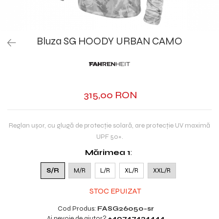
Bluza SG HOODY URBAN CAMO
315,00 RON
Reglan ușor, cu glugă de protecție solară, are protecție UV maximă
UPF 50+.
Mărimea 1
:
S/R
M/R
L/R
XL/R
XXL/R
STOC EPUIZAT
Cod Produs:
FASG26050-sr
Ai nevoie de ajutor?
+40747434444