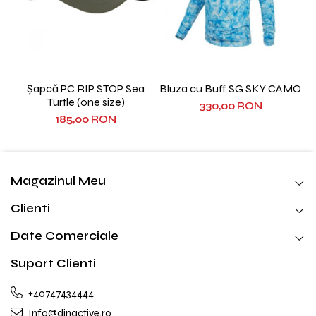
Șapcă PC RIP STOP Sea
Bluza cu Buff SG SKY CAMO
Turtle (one size)
330,00 RON
185,00 RON
Magazinul Meu
Clienti
Date Comerciale
Suport Clienti
+40747434444
Info@dinactive.ro