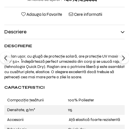
Adauga la Favorite
Cere informatii
Descriere
DESCRIERE
Reglan ușor, cu glugă de protecție solară, are protecție UV maximă
UPF 50+. Îndepărtează perfect umezeala din corp și se usucă rapid
(tehnologia Quick Dry). Raglan are o potrivire liberă și este asamblat
cu cusături plate, elastice. O alegere excelentă dacă trebuie să
petreceți cea mai mare parte a zilei la soare.
CARACTERISTICI
Compoziția țesăturii
100% Poliester
Densitate, g/m²
115
Accesorii
Ață elastică foarte rezistentă