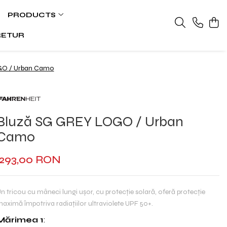
PRODUCTS
RETUR
GO / Urban Camo
Bluză SG GREY LOGO / Urban
Camo
293,00 RON
n tricou cu mâneci lungi ușor, cu protecție solară, oferă protecție
aximă împotriva radiațiilor ultraviolete UPF 50+.
Mărimea 1
: