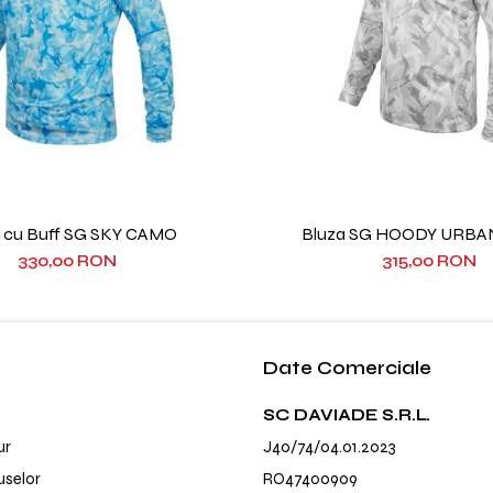
a cu Buff SG SKY CAMO
Bluza SG HOODY URB
330,00 RON
315,00 RON
Date Comerciale
SC DAVIADE S.R.L.
ur
J40/74/04.01.2023
uselor
RO47400909