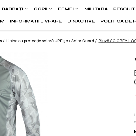
BĂRBAȚI
COPII
FEMEI
MILITARĂ
PESCUIT
SM
INFORMATII LIVRARE
DINACTIVE
POLITICA DE 
s /
Haine cu protecție solară UPF 50+ Solar Guard /
Bluză SG GREY LO
U
m