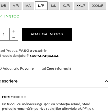
S/R
M/R
M/L
L/R
L/L
XL/R
XXL/R
XXXL/R
IN STOC
ADAUGA IN COS
od Produs:
FASG07046-lr
i nevoie de ajutor?
+40747434444
Adauga la Favorite
Cere informatii
Descriere
DESCRIERE
Un tricou cu mâneci lungi ușor, cu protecție solară, oferă
protecție maximă împotriva radiațiilor ultraviolete UPF 50+.