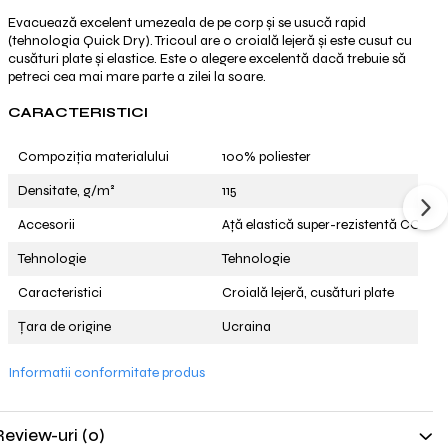
Evacuează excelent umezeala de pe corp și se usucă rapid
(tehnologia Quick Dry). Tricoul are o croială lejeră și este cusut cu
cusături plate și elastice. Este o alegere excelentă dacă trebuie să
petreci cea mai mare parte a zilei la soare.
CARACTERISTICI
Compoziția materialului
100% poliester
Densitate, g/m²
115
Accesorii
Ață elastică super-rezistentă COAT
Tehnologie
Tehnologie
Caracteristici
Croială lejeră, cusături plate
Țara de origine
Ucraina
Informatii conformitate produs
Review-uri
(0)