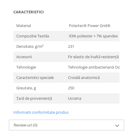
CARACTERISTICI
Material
Polartec® Power Grid®
Compozitie Textila
93% poliester + 7% spandex
Densitate, g/m²
231
Accesorii
Fir elastic de înaltă rezistență COATS
Tehnologie
Tehnologie antibacteriană Odor Res
Caracteristici speciale
Croială anatomică
Greutate, g
250
Țară de proveniență
Ucraina
Informatii conformitate produs
Review-uri
(0)