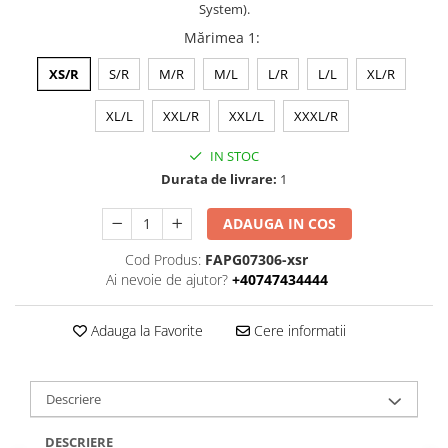
System).
Mărimea 1
:
XS/R
S/R
M/R
M/L
L/R
L/L
XL/R
XL/L
XXL/R
XXL/L
XXXL/R
IN STOC
Durata de livrare:
1
ADAUGA IN COS
Cod Produs:
FAPG07306-xsr
Ai nevoie de ajutor?
+40747434444
Adauga la Favorite
Cere informatii
Descriere
DESCRIERE