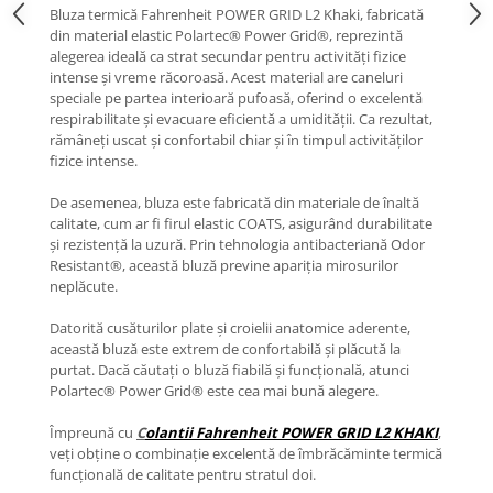
Bluza termică Fahrenheit POWER GRID L2 Khaki, fabricată
din material elastic Polartec® Power Grid®, reprezintă
alegerea ideală ca strat secundar pentru activități fizice
intense și vreme răcoroasă. Acest material are caneluri
speciale pe partea interioară pufoasă, oferind o excelentă
respirabilitate și evacuare eficientă a umidității. Ca rezultat,
rămâneți uscat și confortabil chiar și în timpul activităților
fizice intense.
De asemenea, bluza este fabricată din materiale de înaltă
calitate, cum ar fi firul elastic COATS, asigurând durabilitate
și rezistență la uzură. Prin tehnologia antibacteriană Odor
Resistant®, această bluză previne apariția mirosurilor
neplăcute.
Datorită cusăturilor plate și croielii anatomice aderente,
această bluză este extrem de confortabilă și plăcută la
purtat. Dacă căutați o bluză fiabilă și funcțională, atunci
Polartec® Power Grid® este cea mai bună alegere.
Împreună cu
C
olantii Fahrenheit POWER GRID L2 KHAKI
,
veți obține o combinație excelentă de îmbrăcăminte termică
funcțională de calitate pentru stratul doi.