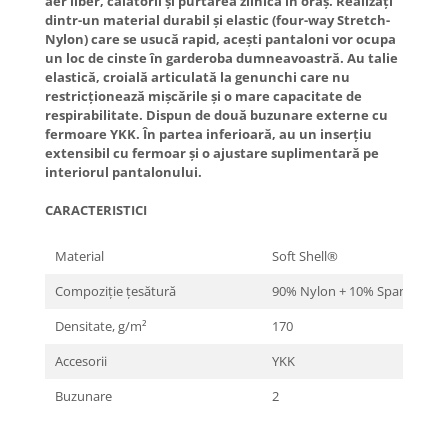
aer liber, călătorii și purtarea zilnică în oraș. Realizați
dintr-un material durabil și elastic (four-way Stretch-
Nylon) care se usucă rapid, acești pantaloni vor ocupa
un loc de cinste în garderoba dumneavoastră. Au talie
elastică, croială articulată la genunchi care nu
restricționează mișcările și o mare capacitate de
respirabilitate. Dispun de două buzunare externe cu
fermoare YKK. În partea inferioară, au un inserțiu
extensibil cu fermoar și o ajustare suplimentară pe
interiorul pantalonului.
CARACTERISTICI
Material
Soft Shell®️
Compoziție țesătură
90% Nylon + 10% Spandex
Densitate, g/m²
170
Accesorii
YKK
Buzunare
2