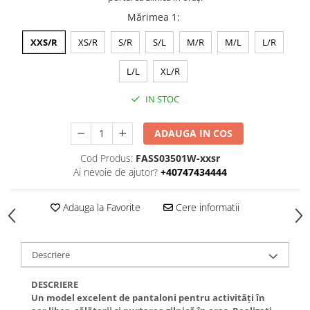
Mărimea 1
:
XXS/R
XS/R
S/R
S/L
M/R
M/L
L/R
L/L
XL/R
IN STOC
ADAUGA IN COS
Cod Produs:
FASS03501W-xxsr
Ai nevoie de ajutor?
+40747434444
Adauga la Favorite
Cere informatii
Descriere
DESCRIERE
Un model excelent de pantaloni pentru activități în