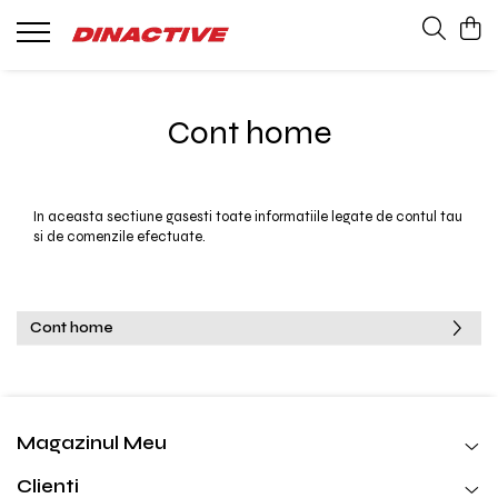
Barci Whaly
Bărbați
Copii
Femei
Products
Accesorii Whaly
Lenjerie Termică
Accesorii
Lenjerie Termică
Haine cu protecție solară UPF 50+
Cont home
Solar Guard
Pantaloni și Pantaloni scurți
Pantaloni
Geci, Jachete si Veste
Jachete si Veste
In aceasta sectiune gasesti toate informatiile legate de contul tau
Accesorii
Accesorii
si de comenzile efectuate.
Cămăși și Tricouri
Ochelari
Ochelari
Pantofi
Cont home
Magazinul Meu
Clienti