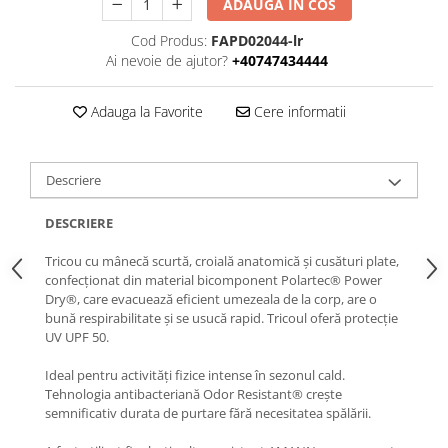
ADAUGA IN COS
Cod Produs:
FAPD02044-lr
Ai nevoie de ajutor?
+40747434444
Adauga la Favorite
Cere informatii
Descriere
DESCRIERE
Tricou cu mânecă scurtă, croială anatomică și cusături plate,
confecționat din material bicomponent Polartec®️ Power
Dry®️, care evacuează eficient umezeala de la corp, are o
bună respirabilitate și se usucă rapid. Tricoul oferă protecție
UV UPF 50.
Ideal pentru activități fizice intense în sezonul cald.
Tehnologia antibacteriană Odor Resistant®️ crește
semnificativ durata de purtare fără necesitatea spălării.