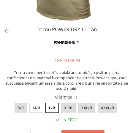
Tricou POWER DRY L1 Tan
185,00 RON
Tricou cu mânecă scurtă, croială anatomică și cusături plate,
confecționat din material bicomponent Polartec®️ Power Dry®️, care
evacuează eficient umezeala de la corp, are o bună respirabilitate și se
usucă rapid.
Mărimea 1
:
S/R
M/R
L/R
XL/R
XXL/R
XXXL/R
IN STOC