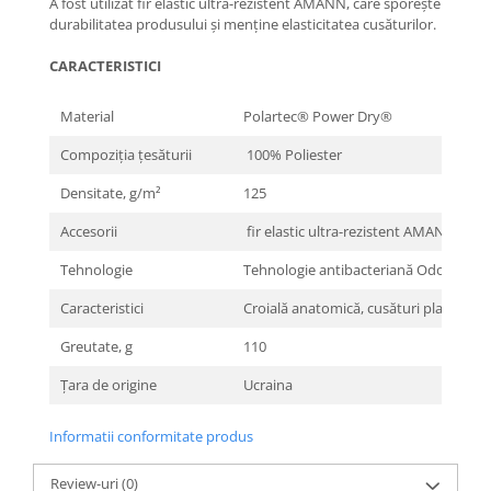
A fost utilizat fir elastic ultra-rezistent AMANN, care sporește
durabilitatea produsului și menține elasticitatea cusăturilor.
CARACTERISTICI
Material
Polartec®️ Power Dry®️
Compoziția țesăturii
100% Poliester
Densitate, g/m²
125
Accesorii
fir elastic ultra-rezistent AMANN
Tehnologie
Tehnologie antibacteriană Odor Resis
Caracteristici
Croială anatomică, cusături plate
Greutate, g
110
Țara de origine
Ucraina
Informatii conformitate produs
Review-uri
(0)