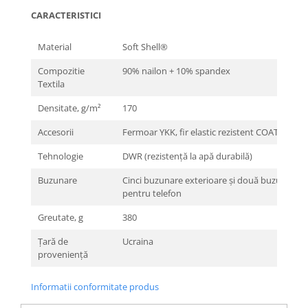
CARACTERISTICI
Material
Soft Shell®
Compozitie
90% nailon + 10% spandex
Textila
Densitate, g/m²
170
Accesorii
Fermoar YKK, fir elastic rezistent COATS
Tehnologie
DWR (rezistență la apă durabilă)
Buzunare
Cinci buzunare exterioare și două buzunare i
pentru telefon
Greutate, g
380
Țară de
Ucraina
proveniență
Informatii conformitate produs