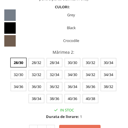
CULORI:
Grey
Black
Crocodile
Mărimea 2
:
28/30
28/32
28/34
30/30
30/32
30/34
32/30
32/32
32/34
34/30
34/32
34/34
34/36
36/30
36/32
36/34
36/36
38/32
38/34
38/36
40/36
40/38
IN STOC
Durata de livrare:
1