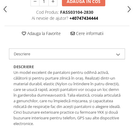
ADAUGA IN COS
Cod Produs:
FASS03104-2830
Ai nevoie de ajutor?
+40747434444
Adauga la Favorite
Cere informatii
Descriere
DESCRIERE
Un model excelent de pantaloni pentru odihnă activă,
călătorii și pentru purtare zilnică în oraș. Realizați dintr-un
material durabil, elastic (Nylon cu întindere în patru direcții),
care se usucă rapid, acești pantaloni vor ocupa un loc demn
în garderoba dumneavoastră. Talia elastică, croiala articulată
a genunchilor, care nu împiedică mișcarea, și capacitatea
ridicată de respirație fac din acești pantaloni o alegere ideală.
Cinci buzunare exterioare practice cu fermoare YKK și două
buzunare interioare pentru telefon, GPS sau alte dispozitive
electronice.