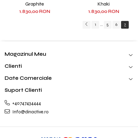
Graphite
Khaki
1.830,00 RON
1.830,00 RON
1
5
6
7
...
Magazinul Meu
Clienti
Date Comerciale
Suport Clienti
+40747434444
Info@dinactive.ro