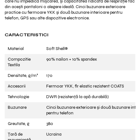
care nu împiedică mișcarea, și capacitatea ridicată de respirație fac
din acești pantaloni o alegere ideală. Cinci buzunare exterioare
practice cu fermoare YKK și două buzunare interioare pentru
telefon, GPS sau alte dispozitive electronice.
CARACTERISTICI
Material
Soft Shell®
Compozitie
90% nailon + 10% spandex
Textila
Densitate, g/m²
170
Accesorii
Fermoar YKK, fir elastic rezistent COATS
Tehnologie
DWR (rezistență la apă durabilă)
Buzunare
Cinci buzunare exterioare și două buzunare inter
pentru telefon
Greutate, g
380
Țară de
Ucraina
proveniență