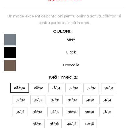
Un model excelent de pantaloni pentru odihnă activă, călătorii și
pentru purtare zilnică în oraș.
CULORI:
Grey
Black
Crocodile
Mărimea 2
:
28/30
28/32
28/34
30/30
30/32
30/34
32/30
32/32
32/34
34/30
34/32
34/34
34/36
36/30
36/32
36/34
36/36
38/32
38/34
38/36
40/36
40/38