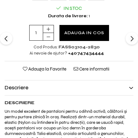
IN STOC
Durata de livrare:
1
ADAUGA IN COS
Cod Produs:
FASS03104-2830
Ai nevoie de ajutor?
+40747434444
Adauga la Favorite
Cere informatii
Descriere
DESCRIERE
Un model excelent de pantaloni pentru odihnă activă, călătorii și
pentru purtare zilnică în oraș. Realizați dintr-un material durabil,
elastic (Nylon cu întindere în patru direcții), care se usucă rapid,
acești pantaloni vor ocupa un loc demn în garderoba
dumneavoastră. Talia elastică, croiala articulată a genunchilor,