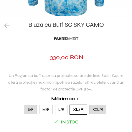
Bluza cu Buff SG SKY CAMO
330,00 RON
Un Reglan cu buff usor cu protectie solara din linia Solar Guard
oferă protecție maximă împotriva razelor ultraviolete, având un
factor de protecție UPF 50+.
Mărimea 1
:
S/R
M/R
L/R
XL/R
XXL/R
IN STOC