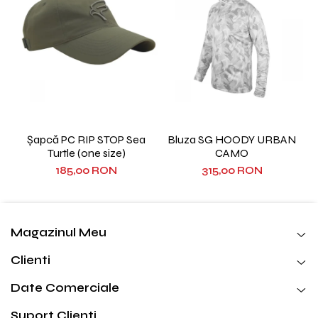
Șapcă PC RIP STOP Sea
Bluza SG HOODY URBAN
Turtle (one size)
CAMO
185,00 RON
315,00 RON
Magazinul Meu
Clienti
Date Comerciale
Suport Clienti