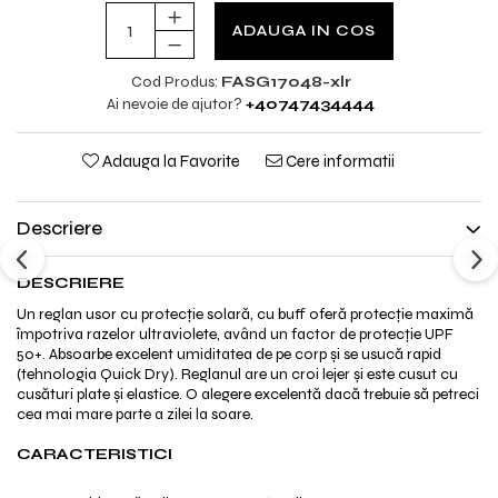
ADAUGA IN COS
Cod Produs:
FASG17048-xlr
Ai nevoie de ajutor?
+40747434444
Adauga la Favorite
Cere informatii
Descriere
DESCRIERE
Un reglan usor cu protecție solară, cu buff oferă protecție maximă
împotriva razelor ultraviolete, având un factor de protecție UPF
50+. Absoarbe excelent umiditatea de pe corp și se usucă rapid
(tehnologia Quick Dry). Reglanul are un croi lejer și este cusut cu
cusături plate și elastice. O alegere excelentă dacă trebuie să petreci
cea mai mare parte a zilei la soare.
CARACTERISTICI