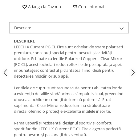
Adauga la Favorite
Cere informatii
Descriere
DESCRIERE
LEECH X Current PC-CL Fire sunt ochelari de soare polarizați
premium, concepuți special pentru pescuit și activități
outdoor. Echipate cu lentile Polarized Copper – Clear Mirror
(PC-CL), acești ochelari reduc reflexiile de pe suprafața apei,
îmbunătățesc contrastul și claritatea, fiind ideali pentru
detectarea mișcărilor sub apă.
Lentilele de cupru sunt recunoscute pentru abilitatea lor de
a evidenția detaliile și adâncimea câmpului vizual, prevenind
oboseala ochilor în condiții de lumină puternică. Strat
suplimentar Clear Mirror reduce lumina strălucitoare
directă, oferind o protecție excelentă în zilele însorite.
Rama ușoară și rezistentă, designul sportiv și confortul
sporit fac din LEECH X Current PC-CL Fire alegerea perfectă
pentru pescari și pasionații de aventură.