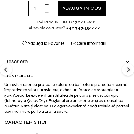
ADAUGA IN COS
Cod Produs:
FASG17048-xlr
Ai nevoie de ajutor?
+40747434444
Adauga la Favorite
Cere informatii
Descriere
DESCRIERE
Un reglan usor cu protecție solară, cu buff oferă protecție maximă
împotriva razelor ultraviolete, având un factor de protecție UPF
50+. Absoarbe excelent umiditatea de pe corp și se usucă rapid
(tehnologia Quick Dry). Reglanul are un croi lejer și este cusut cu
cusături plate și elastice. O alegere excelentă dacă trebuie să petreci
cea mai mare parte a zilei la soare.
CARACTERISTICI