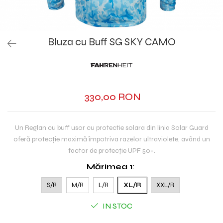
Bluza cu Buff SG SKY CAMO
330,00 RON
Un Reglan cu buff usor cu protectie solara din linia Solar Guard
oferă protecție maximă împotriva razelor ultraviolete, având un
factor de protecție UPF 50+.
Mărimea 1
:
S/R
M/R
L/R
XL/R
XXL/R
IN STOC