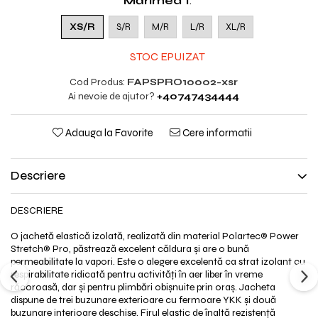
Mărimea 1
:
XS/R
S/R
M/R
L/R
XL/R
STOC EPUIZAT
Cod Produs:
FAPSPRO10002-xsr
Ai nevoie de ajutor?
+40747434444
Adauga la Favorite
Cere informatii
Descriere
DESCRIERE
O jachetă elastică izolată, realizată din material Polartec® Power
Stretch® Pro, păstrează excelent căldura și are o bună
permeabilitate la vapori. Este o alegere excelentă ca strat izolant cu
respirabilitate ridicată pentru activități în aer liber în vreme
răcoroasă, dar și pentru plimbări obișnuite prin oraș. Jacheta
dispune de trei buzunare exterioare cu fermoare YKK și două
buzunare interioare deschise. Firul elastic de înaltă rezistență