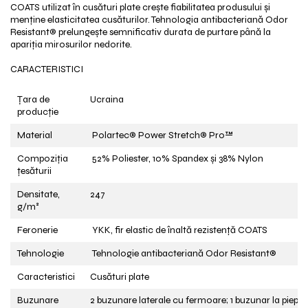
COATS utilizat în cusături plate crește fiabilitatea produsului și
menține elasticitatea cusăturilor. Tehnologia antibacteriană Odor
Resistant® prelungește semnificativ durata de purtare până la
apariția mirosurilor nedorite.
CARACTERISTICI
Țara de
Ucraina
producție
Material
Polartec® Power Stretch® Pro™
Compoziția
52% Poliester, 10% Spandex și 38% Nylon
țesăturii
Densitate,
247
g/m²
Feronerie
YKK, fir elastic de înaltă rezistență COATS
Tehnologie
Tehnologie antibacteriană Odor Resistant®
Caracteristici
Cusături plate
Buzunare
2 buzunare laterale cu fermoare; 1 buzunar la piept 