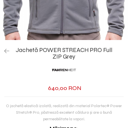
Jachetă POWER STREACH PRO Full
ZIP Grey
640,00 RON
O jachetă elastică izolată, realizată din material Polartec® Power
Stretch® Pro, păstrează excelent căldura și are o bună
permeabilitate la vapori.