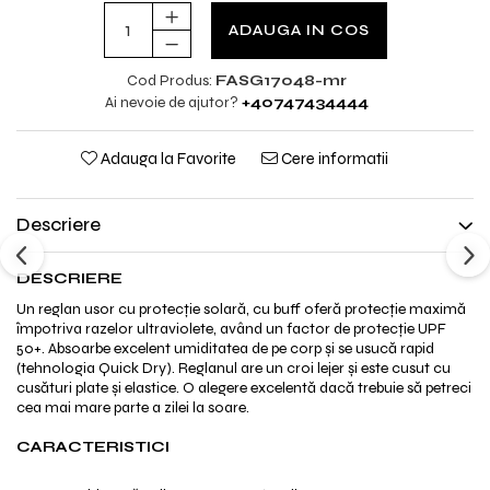
ADAUGA IN COS
Cod Produs:
FASG17048-mr
Ai nevoie de ajutor?
+40747434444
Adauga la Favorite
Cere informatii
Descriere
DESCRIERE
Un reglan usor cu protecție solară, cu buff oferă protecție maximă
împotriva razelor ultraviolete, având un factor de protecție UPF
50+. Absoarbe excelent umiditatea de pe corp și se usucă rapid
(tehnologia Quick Dry). Reglanul are un croi lejer și este cusut cu
cusături plate și elastice. O alegere excelentă dacă trebuie să petreci
cea mai mare parte a zilei la soare.
CARACTERISTICI