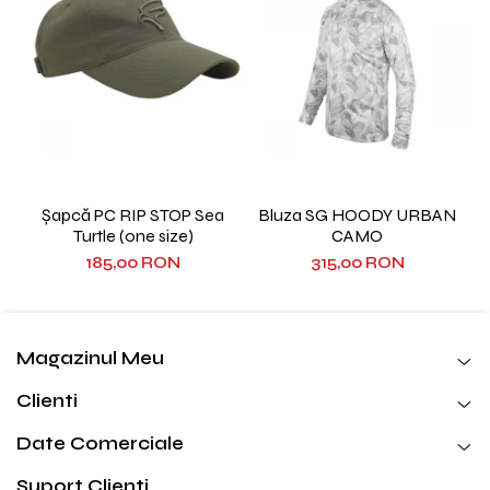
Șapcă PC RIP STOP Sea
Bluza SG HOODY URBAN
Turtle (one size)
CAMO
185,00 RON
315,00 RON
Magazinul Meu
Clienti
Date Comerciale
Suport Clienti