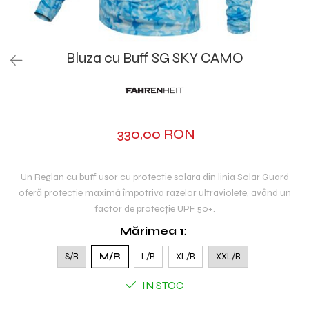
Bluza cu Buff SG SKY CAMO
330,00 RON
Un Reglan cu buff usor cu protectie solara din linia Solar Guard
oferă protecție maximă împotriva razelor ultraviolete, având un
factor de protecție UPF 50+.
Mărimea 1
:
S/R
M/R
L/R
XL/R
XXL/R
IN STOC