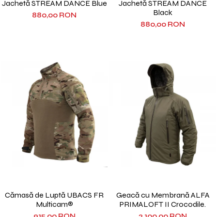
Jachetă STREAM DANCE Blue
Jachetă STREAM DANCE
Black
880,00 RON
880,00 RON
Cămasă de Luptă UBACS FR
Geacă cu Membrană ALFA
Multicam®
PRIMALOFT II Crocodile.
915,00 RON
2.100,00 RON