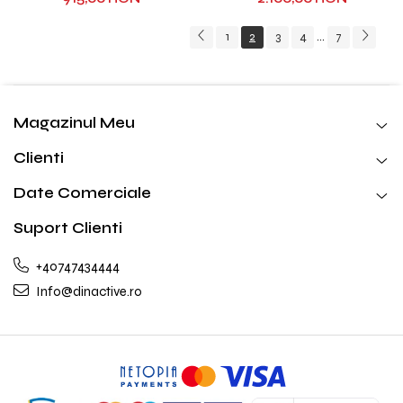
1
2
3
4
7
...
Magazinul Meu
Clienti
Date Comerciale
Suport Clienti
+40747434444
Info@dinactive.ro