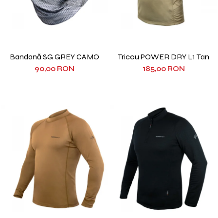
Bandană SG GREY CAMO
Tricou POWER DRY L1 Tan
90,00 RON
185,00 RON